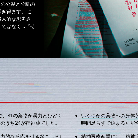
この分裂と分離の
き得ます。 こ
殺人的な思考過
』ではなく…『そ
で、31の薬物が暴力とひどく
いくつかの薬物への身体的
のうち24が精神薬でした。
時間足らずで始まる可能
暴力的な反応を引き起こしまし
精神医療産業には、精神