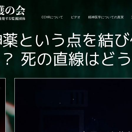
CCHRについて
ビデオ
精神医学についての真実
神薬という点を結び
？ 死の直線はど
き