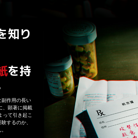
を知り
？
紙
を持
。
な副作用の長い
に、顕著に掲載
よって引き起こ
経験するのか、
ん。