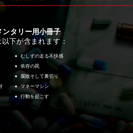
メンタリー用小冊子
は以下が含まれます：
むしずの走る不快感
依存の罠
腐敗そして裏切り
射
マネーマシン
行動を起こす