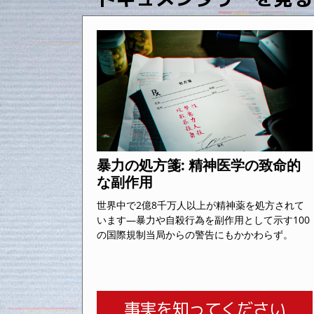
暴力の処方箋: 精神医学の致命的
な副作用
世界中で2億8千万人以上が精神薬を処方されて
います—暴力や自殺行為を副作用として示す100
の国際規制当局からの警告にもかかわらず。
事実を知ってください