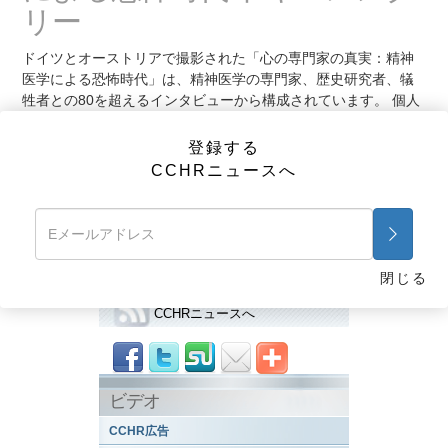
リー
ドイツとオーストリアで撮影された「心の専門家の真実：精神
医学による恐怖時代」は、精神医学の専門家、歴史研究者、犠
牲者との80を超えるインタビューから構成されています。
個人
の衝撃的な証言と赤裸々な内部映像を含むこのドキュメンタリ
ーは、精神医学のおぞましい歴史と現在の実践についての実話
登録する
を語り、残虐行為と強制に依存するその体質が、その発祥以来
CCHRニュースへ
変わっていないことを明かします。
前に戻る
次画面
診断・統計マニュアル
閉じる
登録する
CCHRニュースへ
ビデオ
CCHR広告