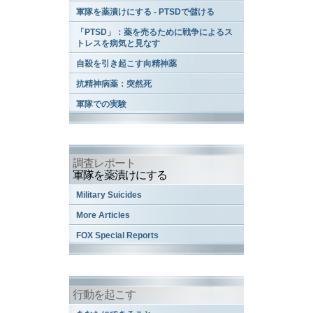
軍隊を薬漬けにする - PTSDで儲ける
「PTSD」：薬を売るために戦争によるス
トレスを病気と見なす
自殺を引き起こす向精神薬
抗精神病薬：突然死
軍隊での実験
調査レポート
軍隊を薬漬けにする
Military Suicides
More Articles
FOX Special Reports
行動を起こす