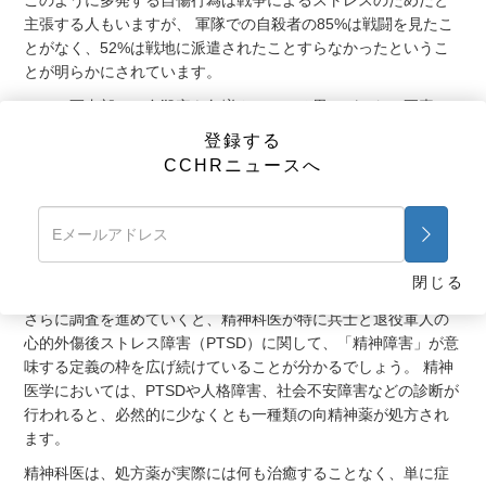
このように多発する自傷行為は戦争によるストレスのためだと
主張する人もいますが、 軍隊での自殺者の85%は戦闘を見たこ
とがなく、52%は戦地に派遣されたことすらなかったというこ
とが明らかにされています。
では、軍内部での自殺率を急増させている思いがけない要素と
は何なのでしょう?
登録する
CCHRニュースへ
新発表のドキュメンタリー「隠れた敵：軍事に介入する精神医
学」によると、すべての証拠はある事実に集約されます。それ
は、2003年から始まった向精神薬の処方率の急激な増加です。
増加する攻撃性と自殺願望などで知られる、この種の薬物の処
方による副作用は、軍内部の家庭内暴力、児童虐待、性犯罪だ
閉じる
けでなく、自傷行為の増加傾向に反映されます。
さらに調査を進めていくと、精神科医が特に兵士と退役軍人の
心的外傷後ストレス障害（PTSD）に関して、「精神障害」が意
味する定義の枠を広げ続けていることが分かるでしょう。 精神
医学においては、PTSDや人格障害、社会不安障害などの診断が
行われると、必然的に少なくとも一種類の向精神薬が処方され
ます。
精神科医は、処方薬が実際には何も治癒することなく、単に症