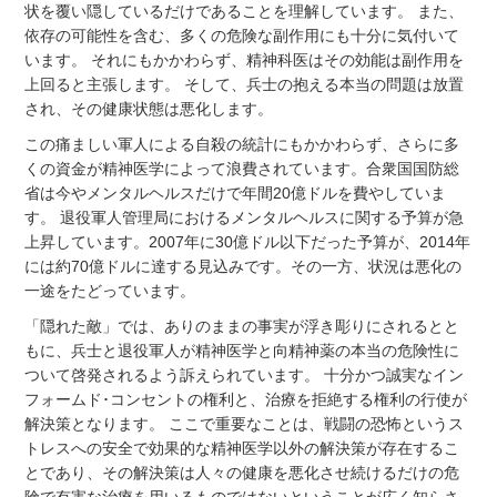
状を覆い隠しているだけであることを理解しています。 また、
依存の可能性を含む、多くの危険な副作用にも十分に気付いて
います。 それにもかかわらず、精神科医はその効能は副作用を
上回ると主張します。 そして、兵士の抱える本当の問題は放置
され、その健康状態は悪化します。
この痛ましい軍人による自殺の統計にもかかわらず、さらに多
くの資金が精神医学によって浪費されています。合衆国国防総
省は今やメンタルヘルスだけで年間20億ドルを費やしていま
す。 退役軍人管理局におけるメンタルヘルスに関する予算が急
上昇しています。2007年に30億ドル以下だった予算が、2014年
には約70億ドルに達する見込みです。その一方、状況は悪化の
一途をたどっています。
「隠れた敵」では、ありのままの事実が浮き彫りにされるとと
もに、兵士と退役軍人が精神医学と向精神薬の本当の危険性に
ついて啓発されるよう訴えられています。 十分かつ誠実なイン
フォームド･コンセントの権利と、治療を拒絶する権利の行使が
解決策となります。 ここで重要なことは、戦闘の恐怖というス
トレスへの安全で効果的な精神医学以外の解決策が存在するこ
とであり、その解決策は人々の健康を悪化させ続けるだけの危