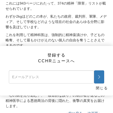
これには943ページにわたって、374の精神「障害」リストが載
せられています。
わずか2kgほどのこの本が、私たちの政府、裁判所、軍隊、メデ
ィア、そして学校などのような現在の社会のあらゆる分野に影
響を及ぼしています。
これを利用して精神科医は、強制的に精神薬漬けや、子どもの
略奪、そして最もかけがえのない個人の自由を奪うことさえで
きるのです。
それが精神医学の「精神疾患の診断・統計マニュアル
登録する
（DSM）」です。これは3300億ドル産業を突き動かしてるエン
CCHRニュースへ
ジンと言えるでしょう。
しかし、DSMの背後には何らかの裏づけがあるのでしょうか？
それともそれは、えせ科学によって入念に作られた、ただの見
せかけなのでしょうか？
閉じる
アワード受賞ドキュメンタリーである「巨利をむさぼる」、
「心の病を売り込む」、「致命的な誤り」の制作者が送るこの
精神医学による悪徳商法の背後に隠れた、衝撃の真実をお届け
します。