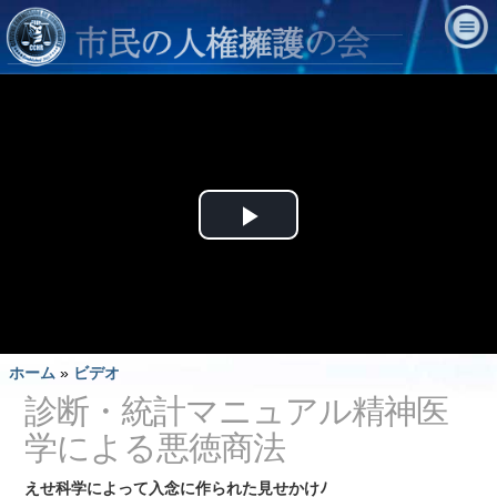
Play
Video
ホーム
»
ビデオ
診断・統計マニュアル精神医
学による悪徳商法
えせ科学によって入念に作られた見せかけﾉ