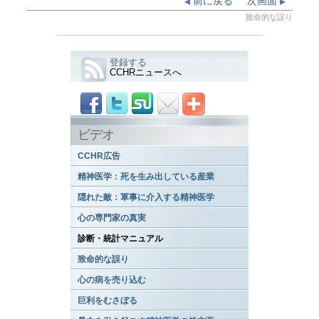
前に戻る
次画面
致命的な誤り
登録する
CCHRニュースへ
ビデオ
CCHR広告
精神医学：死を生み出している産業
隠れた敵：軍事に介入する精神医学
心の専門家の真実
診断・統計マニュアル
致命的な誤り
心の病を売り込む
巨利をむさぼる