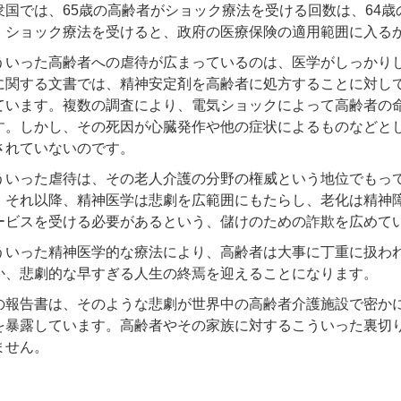
衆国では、65歳の高齢者がショック療法を受ける回数は、64歳の
、ショック療法を受けると、政府の医療保険の適用範囲に入る
ういった高齢者への虐待が広まっているのは、医学がしっかり
に関する文書では、精神安定剤を高齢者に処方することに対し
ています。複数の調査により、電気ショックによって高齢者の
す。しかし、その死因が心臓発作や他の症状によるものなどと
されていないのです。
ういった虐待は、その老人介護の分野の権威という地位でもっ
。それ以降、精神医学は悲劇を広範囲にもたらし、老化は精神
ービスを受ける必要があるという、儲けのための詐欺を広めて
ういった精神医学的な療法により、高齢者は大事に丁重に扱わ
か、悲劇的な早すぎる人生の終焉を迎えることになりま
の報告書は、そのような悲劇が世界中の高齢者介護施設で密か
を暴露しています。高齢者やその家族に対するこういった裏切
ません。