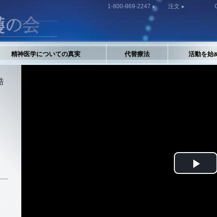
1-800-869-2247
注文
精神医学についての真実
代替療法
活動を始
酷
Pla
Vid