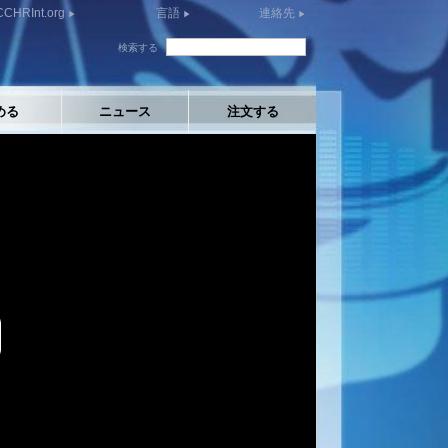
CCHRInt.org
言語
連絡先
検索する
める
ニュース
注文する
y
eo