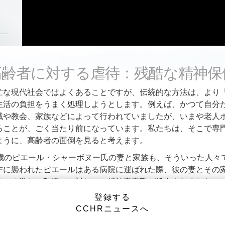
高齢者に対する虐待：残酷な精神保
忙な現代社会ではよくあることですが、伝統的な方法は、より
生活の負担をうまく処理しようとします。例えば、かつて自分
域や教会、家族などによって行われていましたが、いまや老人
ることが、ごく当たり前になっています。私たちは、そこで専
ように、高齢者の面倒を見ると考えます。
7歳のピエール・シャーボヌー氏の妻と家族も、そういった人々
作に襲われたピエールはある病院に運ばれた際、彼の妻とその
は、「激しい動揺」に対して、精神安定剤が処方されました。
したが、そこでは薬の投薬量がすぐ倍になり、3日後には3倍に
登録する
に乗せられ、あごが胸に触れるほど、身体をくの字に折り曲げ
CCHRニュースへ
きず、裏ごしした食べ物をほんの少し飲み込める程度になって