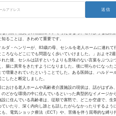
精神病薬が原因で、神経系に回復不能な損傷を被っているので
送信
しました。家族は老人ホームに電話し、投薬を止めるように求
説明するには、ピエールの舌は完全に麻痺しており、嚥下能力
後、ピエールは死亡しました。死因は心臓発作と診断書に記載
切な両親や祖父母の世話について考えるなら、このような悲劇
と知ることは、きわめて重要です。
ィルダ・ヘンリーが、83歳の母、セシルを老人ホームに連れて
ところならどこにでも問題なく歩いていけました。」およそ2
された後、セシルは話すというよりも意味のない言葉をぶつぶ
え、腸に異常をきたすようになりました。後に明らかになった
まで増量されていたということでした。ある医師は、ハルドー
起こしたと断定しました。
日における老人ホームや高齢者介護施設の現状は、話がはずみ
、のどかな環境の中に住んでいるといった典型的なイメージか
施設に住んでいる高齢者は、従順で寡黙で、どこか空虚で、生
めていたり、深く内向し誰とも話したがらなかったりするよう
にも、電気ショック療法（ECT）や、苦痛を伴う屈辱的な縛り