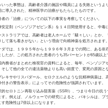
ういった事態は、高齢者介護の施設や職員による失敗というよ
囲に導入された、精神医学の治療がもたらしたものです。
齢者の「治療」についての以下の事実を考察してください。
神安定剤（ベンゾジアゼピン系）を１４日間使用すると、中毒
ーストラリアでは、高齢者は老人ホームで「騒々しい」とか、
りして落ち着きがない」という理由で向精神薬を処方されます
ナダでは、１９９５年から１９９６年３月までの間に、ある依存
ましたが、この処方された患者のうち35パーセントが65歳以上
国内務省がまとめた検視官の資料によると、毎年、ベンゾジア
、そして他の全ての違法薬物よりも高い頻度で、変死の原因と
プレキサやリスパダール、セロクエルのような抗精神病薬は、
枠付きの警告表示」によってその危険性が強調されています。
択的セロトニン再取り込み阻害薬（SSRI）、つまり今日の抗
ます。例えば、ノルウェーでの研究によると、パキシルは、プ
こす危険性は7倍以上になります。