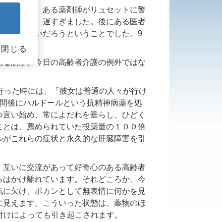
はないかと、ある薬剤師がリュセットに警
めましたが、遅すぎました。後にある医者
は回復しないだろうということでした。9
されました。
閉じる
的な話が、今日の高齢者介護の例外ではな
行った時には、「彼女は普通の人々が行け
週間後にハルドールという抗精神病薬を処
つ言い始め、常によだれを垂らし、ひどく
ことは、薦められていた投薬量の１００倍
ルがこれらの症状と永久的な肝臓障害を引
、互いに交流があって好奇心のある高齢者
らはかけ離れています。それどころか、今
気に欠け、ポカンとして無表情に何かを見
に見えます。こういった状態は、薬物のほ
付けによっても引き起こされます。