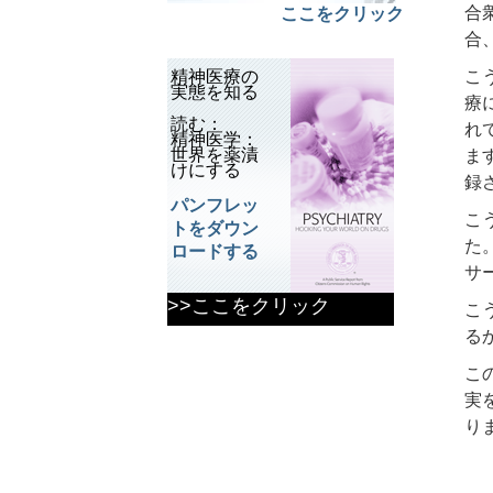
合
ここをクリック
合
精神医療の
こ
実態を知る
療
読む：
れ
精神医学：
世界を薬漬
ま
けにする
録
パンフレッ
こ
トをダウン
た
ロードする
サ
>>ここをクリック
こ
る
こ
実
り