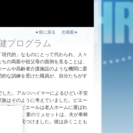
前に戻る
次画面
健プログラム
「現代的」なものにとって代わられ、人々
たちの両親や祖父母の面倒を見ることは、
ホームや高齢者介護施設のような機関に委
門的な訓練を受けた職員が、自分たちがす
でした。アルツハイマーによるひどい不安
家族はそのように考えていました。ピエー
１０日後、ピエールは老人ホームに運ばれ
なりました。妻のリュセットは、夫が車椅
ているのを見つけました。彼は歩くことも
いました。