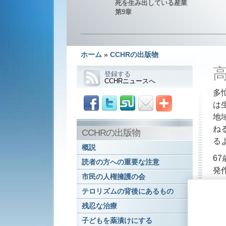
死を生み出している産業
第9章
ホーム
»
CCHRの出版物
登録する
CCHRニュースへ
多
は
地
ね
CCHRの出版物
る
概説
6
読者の方への重要な注意
発
市民の人権擁護の会
ル
テロリズムの背後にあるもの
ま
残忍な治療
子
で
子どもを薬漬けにする