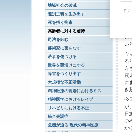
地域社会の破滅
抗
告
差別主義を生み出す
が
死を招く拘束
日
高齢者に対する虐待
大
司法を蝕む
い
芸術家に害をなす
ウ
若者を傷つける
る
世界を薬漬けにする
方
障害をつくり出す
震
に
大規模な不正活動
き
精神医療の現場におけるミス
今
精神医学におけるレイプ
が
リハビリにおける不正
日
統合失調症
つ
危機が迫る 現代の精神医療
か