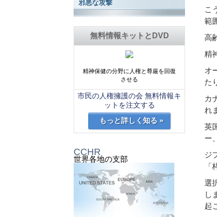
邪悪な攻撃
こ
範
無料情報キットとDVD
高
精
オ
精神保健の分野に人権と尊厳を回復
させる
た
市民の人権擁護の会 無料情報キ
カ
ットを注文する
れ
もっと詳しく知る »
英
ー
CCHR
ジ
世界各地の支部
「
選
し
起