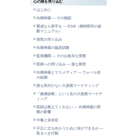
心の病を売り込む
はじめに
向精神薬 — その物語
賛成なら挙手を — DSM（精神医学の診
断マニュアル）
病気の売り込み
向精神薬の臨床試験
監視機関 ― そのお粗末な実態
医師への売り込み ― 楽な商売
向精神薬とマスメディア ― ウォール街
の結婚
誰も気付かない大規模マーケティング
「健康診断」という名の大規模マーケテ
ィング
医師は教えてくれない ― 向精神薬の実
際の影響
中毒と依存症
不正に立ち向かうために何ができるか —
取るべき行動