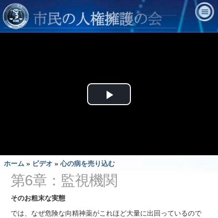
Play
Video
ホーム
»
ビデオ
»
心の病を売り込む
第6章：監視機関
そのお粗末な実態
では、なぜ危険な向精神薬がこれほど大量に出回っているので