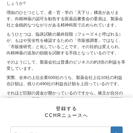
しょうか?
理由のひとつとして、産・官・学の「天下り」構造がありま
す。向精神薬の認可を勧告する医薬品審査会の委員は、製薬会
社と金銭的なつながりがある精神科医で占められています。
もうひとつは、臨床試験の最終段階（フェーズ４と呼ばれる）
が、もはや安全性を確認するための「市販後調査」ではなく、
「市販後研究」と化していることです。その目的は変えられ、
向精神薬の追加の効能を試験する手段となっているのです。
そのようにして、製薬会社は普通のビジネスの約3倍の利益を享
受しています。
実際、全米の上位企業500社のうち、製薬会社上位10社の利益
合計額は、残りの490社の利益合計額を上回っているのです。
それほど巨額の資金が懸かっているのですから、株主が自分の
投資している薬品について真実を伝えられていないのも不思議
ではありません。
登録する
しかし、薬品が認可されたら､次の課題があります。
CCHRニュースへ
これらの薬品が本当に安全で、効果的で、ほとんど副作用がな
いことを、処方する医師にどのように信じ込ませるかというこ