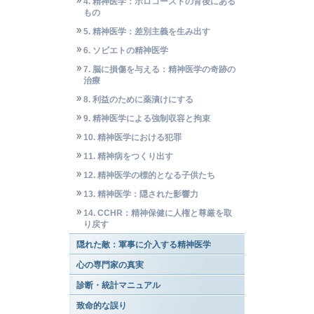
4. 精神医学：ホロコーストの背後にある
もの
5. 精神医学：差別主義を生み出す
6. ソビエトの精神医学
7. 脳に損傷を与える：精神医学の奇跡の
治療
8. 利益のために薬漬けにする
9. 精神医学による強制収容と拘束
10. 精神医学における犯罪
11. 精神病をつくり出す
12. 精神医学の標的となる子供たち
13. 精神医学：隠された影響力
14. CCHR：精神保健に人権と尊厳を取
り戻す
隠れた敵：軍事に介入する精神医学
心の専門家の真実
診断・統計マニュアル
致命的な誤り