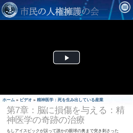
Play
Video
ホーム
»
ビデオ
»
精神医学：死を生み出している産業
第7章：脳に損傷を与える：精
神医学の奇跡の治療
もしアイスピックが誤って誰かの眼球の奥まで突き刺さった