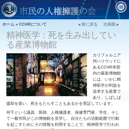
ホーム
»
CCHRについて
前に戻る
次画面
精神医学：死を生み出してい
る産業博物館
カリフォルニア
州ハリウッドに
あるCCHR本部
内の最新博物館
には、いかに精
神医学が利益を
追求する産業で
あり、しばしば
援助を装い、死をもたらすこともあるかを実証しています。
何千という議員、医師、人権擁護者、保健専門家、学生、そし
て一般市民がこの博物館を見学し、自分たちの活動範囲で行動
を起こすためにその情報を利用することで、精神医学で行われ