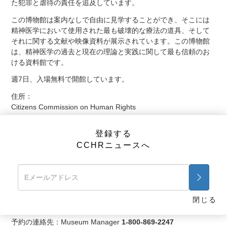
た犯罪と虐待の責任を追及しています。
この博物館は案内なしで自由に見学することができ、そこには
精神医学において使用された最も破壊的な療法の道具、そして
それに関する文献や映像資料が展示されています。この博物館
は、精神医学の過去と現在の理論と実践に関して最も信頼のお
ける資料館です。
週7日、入場無料で開館しています。
住所：
Citizens Commission on Human Rights
6616 Sunset Blvd
Los Angeles, California 90028
登録する
CCHRニュースへ
開館時間：
月曜から金曜、午前10時から午後9時まで
土曜午前10時から午後6時まで
日曜は午前1時から午後6時まで
友人やご家族、その他にもこの真実を知る権利を持つ人々をお
閉じる
誘いください。団体入館も歓迎しています。
予約の連絡先：Museum Manager
1-800-869-2247