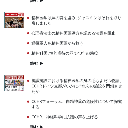
読む
▶
精神医学は妹の魂を盗み､ジャスミンはそれを取り
戻しました
心理療法士の精神医薬処方を認める法案を阻止
退役軍人を精神医薬から救う
精神科医､性的虐待の罪で40年の懲役
読む
▶
養護施設における精神医学の身の毛もよだつ物語、
CCHRドイツ支部がいかにそれらの施設を閉鎖させ
たか
CCHRフォーラム、向精神薬の危険性について探究
する
CCHR、神経科学に抗議の声を上げる
読む
▶