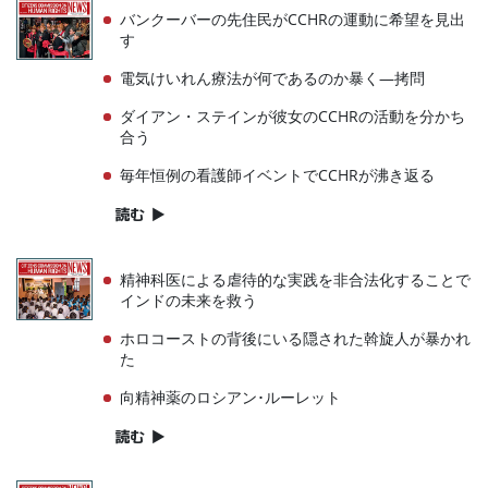
バンクーバーの先住民がCCHRの運動に希望を見出
す
電気けいれん療法が何であるのか暴く—拷問
ダイアン・ステインが彼女のCCHRの活動を分かち
合う
毎年恒例の看護師イベントでCCHRが沸き返る
読む
▶
精神科医による虐待的な実践を非合法化することで
インドの未来を救う
ホロコーストの背後にいる隠された斡旋人が暴かれ
た
向精神薬のロシアン･ルーレット
読む
▶