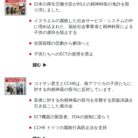
日本の厚生労働大臣が89人の精神科医の免許を取
り消しました。
イスラエルの腐敗した社会サービス・システムの中
に埋め込まれた、福祉社会事業省と精神科医による
子供の虐待を阻止する
全国規模の悲劇から解決へと
子供たちへのECTの使用を禁止
読む
▶
コイサン君主とCCHRは、南アフリカの子供たちに
対する向精神薬の投与に反対しています。
若者に対する向精神薬の投与を非難する部族決議を
引き起こした展示会
ECT機器の製造者、FDAの規制に逆らう
CCHR ドイツの腐敗行為防止法を支持