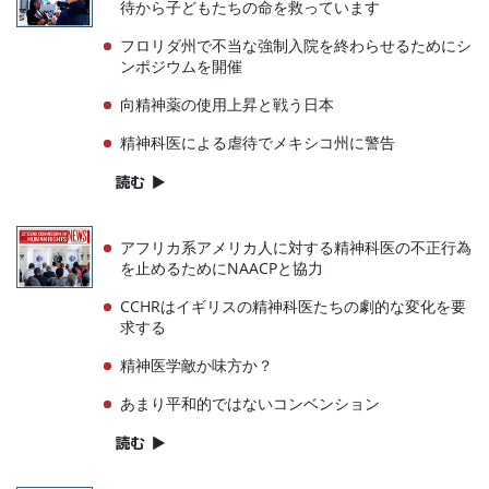
待から子どもたちの命を救っています
フロリダ州で不当な強制入院を終わらせるためにシ
ンポジウムを開催
向精神薬の使用上昇と戦う日本
精神科医による虐待でメキシコ州に警告
読む
▶
アフリカ系アメリカ人に対する精神科医の不正行為
を止めるためにNAACPと協力
CCHRはイギリスの精神科医たちの劇的な変化を要
求する
精神医学敵か味方か？
あまり平和的ではないコンベンション
読む
▶