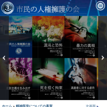
prev
ホーム
»
精神医学についての真実
次画面