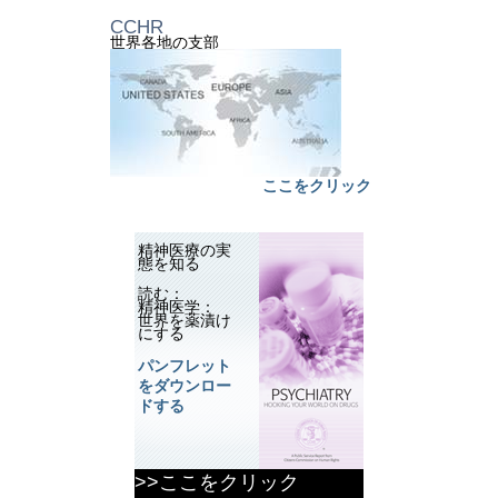
CCHR
世界各地の支部
ここをクリック
精神医療の実
態を知る
読む：
精神医学：
世界を薬漬け
にする
パンフレット
をダウンロー
ドする
>>ここをクリック