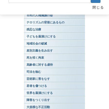
概説
閉じる
読者の方への重要な注意
市民の人権擁護の会
テロリズムの背後にあるもの
残忍な治療
子どもを薬漬けにする
地域社会の破滅
差別主義を生み出す
死を招く拘束
高齢者に対する虐待
司法を蝕む
芸術家に害をなす
若者を傷つける
世界を薬漬けにする
障害をつくり出す
大規模な不正活動