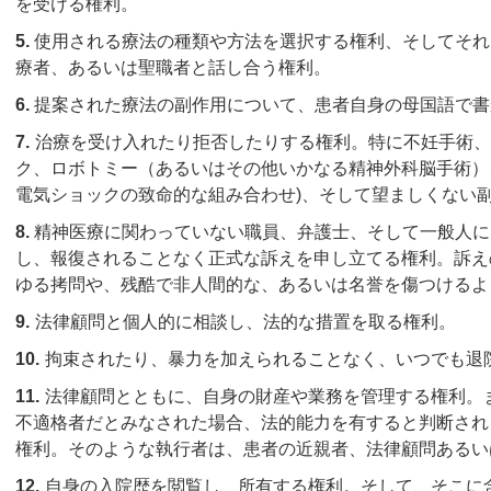
を受ける権利。
5.
使用される療法の種類や方法を選択する権利、そしてそれ
療者、あるいは聖職者と話し合う権利。
6.
提案された療法の副作用について、患者自身の母国語で書
7.
治療を受け入れたり拒否したりする権利。特に不妊手術、
ク、ロボトミー（あるいはその他いかなる精神外科脳手術）
電気ショックの致命的な組み合わせ)、そして望ましくない
8.
精神医療に関わっていない職員、弁護士、そして一般人に
し、報復されることなく正式な訴えを申し立てる権利。訴え
ゆる拷問や、残酷で非人間的な、あるいは名誉を傷つけるよ
9.
法律顧問と個人的に相談し、法的な措置を取る権利。
10.
拘束されたり、暴力を加えられることなく、いつでも退
11.
法律顧問とともに、自身の財産や業務を管理する権利。
不適格者だとみなされた場合、法的能力を有すると判断され
権利。そのような執行者は、患者の近親者、法律顧問あるい
12.
自身の入院歴を閲覧し、所有する権利。そして、そこに