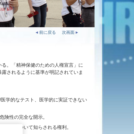
前に戻る
次画面
いる。「精神保健のための人権宣言」に
暴露されるように基準が明記されていま
/医学的なテスト、医学的に実証できない
危険性の完全な開示。
学療法について知らされる権利。