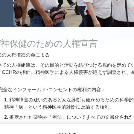
精神保健のための人権宣言
民の人権擁護の会による
べての人権組織は、その目的と活動を結びつける規約を定めて
、CCHRの指針、精神医学による人権侵害が絶えず調査され、
。
完全なインフォームド･コンセントの権利の内容：
1.
精神障害の疑いのあるどんな診断も確かめるための科学的
精神「病」という精神医学的診断に反論する権利。
2.
推奨された薬物や「療法」についてすべての文書化された
3.
精神薬の投与や精神療法を行わないすべての利用できる医