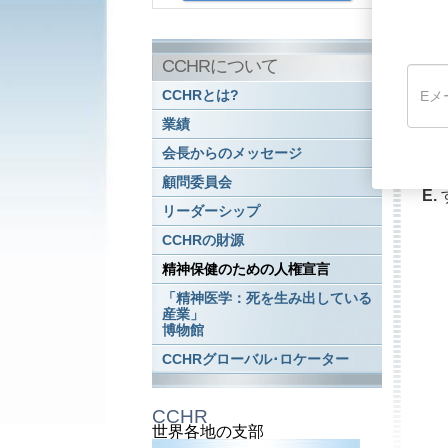
B.
CCHRについて
C.
CCHRとは?
一
業績
D.
会長からのメッセージ
れ
顧問委員会
E.
リーダーシップ
CCHRの財源
精神保健のための人権宣言
「精神医学：死を生み出している
産業」
博物館
CCHRグローバル･ロケーター
CCHR
世界各地の支部