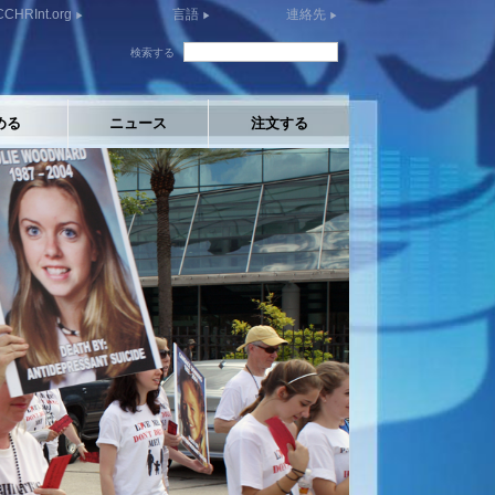
CCHRInt.org
言語
連絡先
検索する
める
ニュース
注文する