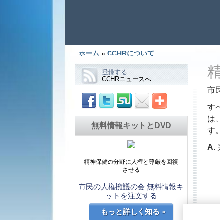
ホーム
»
CCHRについて
登録する
CCHRニュースへ
市
す
は
無料情報キットとDVD
す
A.
精神保健の分野に人権と尊厳を回復
させる
市民の人権擁護の会 無料情報キ
ットを注文する
もっと詳しく知る »