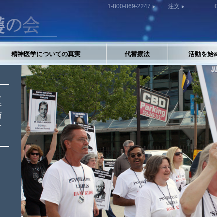
1-800-869-2247
注文
精神医学についての真実
代替療法
活動を始
し
参
与
を