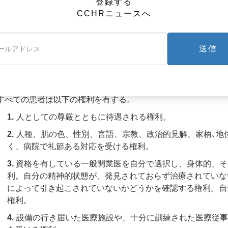
登録する
4.
患者が有害と考えるどんな療法も拒否する権利。
CCHRニュースへ
何人も、その意志に反して、精神医学的、または心理学的治療
老若男女を問わず、何人も、いわゆる「精神病」を理由に個人
送信
般人で構成された陪審や適切な法定代理人を与えないというよ
何人も、宗教的、政治的、文化的信条や実践を理由に、精神医
たり、拘束されることはない。
すべての患者は以下の権利を有する。
1.
人としての尊厳とともに待遇される権利。
2.
人種、肌の色、性別、言語、宗教、政治的見解、家柄､地
く、病院で礼節ある対応を受ける権利。
3.
資格を有している一般開業医を自分で選択し、身体的、そ
利。自分の精神的状態が、発見されておらず治療されていな
によって引き起こされていないかどうかを確認する権利。自
権利。
4.
設備の行き届いた医療施設や、十分に訓練された医療従事