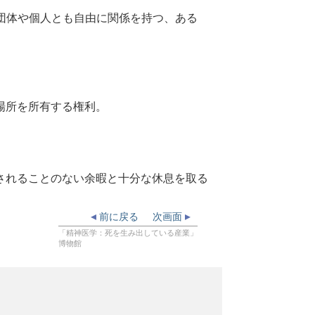
団体や個人とも自由に関係を持つ、ある
場所を所有する権利。
。
されることのない余暇と十分な休息を取る
前に戻る
次画面
「精神医学：死を生み出している産業」
博物館