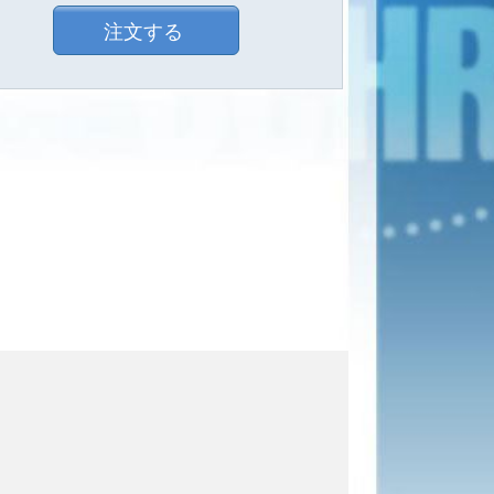
護の会のニュ
と
プライバシ
ースレター送
ーに関する方
注文する
付を希望す
針
に同意しま
る。
す。
[これは
何？]