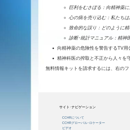
巨利をむさぼる：向精神薬に
心の病を売り込む：私たちは
致命的な誤り：どのように精
診断･統計マニュアル：精神
向精神薬の危険性を警告するTV用
精神科医の搾取と不正から人々を
無料情報キットを請求するには、右のフ
サイト･ナビゲーション
CCHRについて
CCHRグローバル･ロケーター
ビデオ