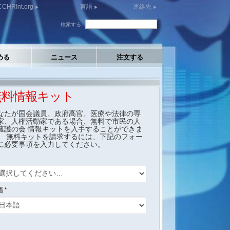
CCHRInt.org
言語
連絡先
検索する
める
ニュース
注文する
無料情報キット
なたが国会議員、政府高官、医療や法律の専
家、人権活動家である場合、無料で市民の人
擁護の会 情報キットを入手することができま
。 無料キットを請求するには、下記のフォー
に必要事項を入力してください。
語
市民の人権擁
私は
利用規定