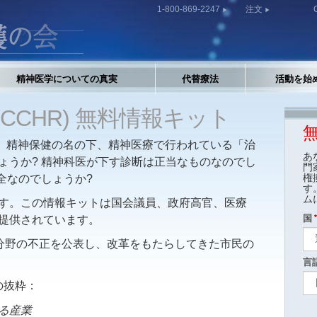
1-800-869-2247
注文
精神医学についての真実
代替療法
活動を始
CCHR) 無料情報キット
精神保健の名の下、精神医療で行われている「治
あ
ょうか? 精神科医が下す診断は正当なものなのでし
門
権
全なのでしょうか?
す
ム
す。この情報キットは国会議員、政府高官、医療
国
提供されています。
分野の不正を公表し、改革をもたらしてきた市民の
言
の抜粋：
る産業