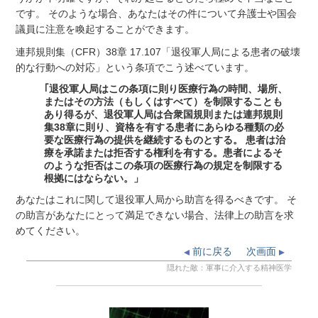
です。 そのような場合、あなたはその件について弁護士や国会
議員に注意を喚起することができます。
連邦規則集（CFR）38章 17.107「退役軍人局による患者の破壊
的な行動への対応」という条項でこう述べています。
｢退役軍人局はこの条項に則り医療行為の時間、場所、
またはその方法（もしくはすべて）を制限することも
あり得るが、退役軍人局は合衆国規則または連邦規則
集38章に則り、資格を有する患者にあらゆる種類の必
要な医療行為の提供を継続するものとする。 患者は治
療を承諾または拒否する権利を有する。患者によるそ
のような拒否はこの条項の医療行為の規定を制限する
根拠にはならない。」
あなたはこれに関して退役軍人局から助言を得るべきです。 そ
の助言があなたにとって満足できない場合、法律上の助言を求
めてください。
前に戻る
次画面
隠れた敵：軍事に介入する精神医学