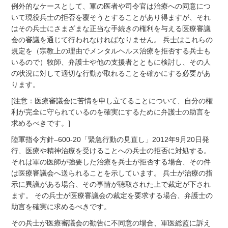
例外的なケースとして、軍の医者や司令官は治療への同意につ
いて現役兵士の拒否を覆そうとすることがあり得ますが、それ
はその兵士にさまざまな正当な手続きの権利を与える医療審議
会の審議を通じて行われなければなりません。 兵士はこれらの
規定を（宗教上の理由でメンタルヘルス治療を拒否する兵士も
いるので）牧師、弁護士や他の支援者とともに検討し、その人
の状況に対して適切な行動が取れることを確かにする必要があ
ります。
[注意：医療審議会に苦情を申し立てることについて、自分の権
利が完全に守られているのを確実にするために弁護士の助言を
求めるべきです。]
陸軍指令方針–600-20「緊急行動の見直し」2012年9月20日発
行、医療や精神治療を受けることへの兵士の拒否に対処する。
それは軍の医師が強要した治療を兵士が拒否する場合、その件
は医療審議会へ送られることを示しています。 兵士が治療の指
示に異議がある場合、その事情が聴取された上で裁定が下され
ます。 その兵士が医療審議会の裁定を要求する場合、弁護士の
助言を確実に求めるべきです。
その兵士が医療審議会の勧告に不同意の場合、軍医総監に訴え