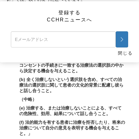
｢d. 治療法の決定への関与。 医療や歯科治療施設は、
登録する
軍の医療制度の受益者が自分の医療に関するすべての
CCHRニュースへ
決定に本格的に関与する権利と機会を持つことを保証
し、現役軍人の要求に進んで応じなければならない。
(1) 実務に際して、医療や歯科治療施設とTRICARE[合
衆国国防総省、軍の医療制度の健康保健プログラム]の
主要なネットワークの医療関係者は以下のことをすべ
きである。
閉じる
(a) 患者が容易に理解できる情報と、インフォームド･
コンセントの手続きに一致する治療法の選択肢の中か
ら決定する機会を与えること。
(b) 全く治療しないという選択肢を含め、すべての治
療法の選択肢に関して患者の文化的背景に配慮し彼ら
と話し合うこと。
（中略）
(e) 治療する、または治療しないことによる、すべて
の危険性、効用、結果について話し合うこと。
(f) 法的能力を有する患者に治療を拒否したり、将来の
治療について自分の意見を表明する機会を与えるこ
と。」