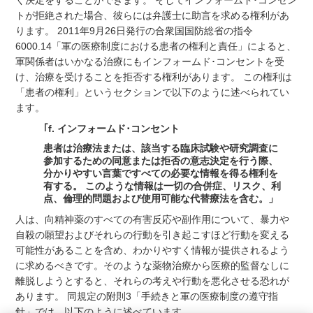
く決定をすることができます。 そしてインフォームド･コンセン
トが拒絶された場合、彼らには弁護士に助言を求める権利があ
ります。 2011年9月26日発行の合衆国国防総省の指令
6000.14「軍の医療制度における患者の権利と責任」によると、
軍関係者はいかなる治療にもインフォームド･コンセントを受
け、治療を受けることを拒否する権利があります。 この権利は
「患者の権利」というセクションで以下のように述べられてい
ます。
｢f. インフォームド･コンセント
患者は治療法または、該当する臨床試験や研究調査に
参加するための同意または拒否の意志決定を行う際、
分かりやすい言葉ですべての必要な情報を得る権利を
有する。 このような情報は一切の合併症、リスク、利
点、倫理的問題および使用可能な代替療法を含む。」
人は、向精神薬のすべての有害反応や副作用について、暴力や
自殺の願望およびそれらの行動を引き起こすほど行動を変える
可能性があることを含め、わかりやすく情報が提供されるよう
に求めるべきです。そのような薬物治療から医療的監督なしに
離脱しようとすると、それらの考えや行動を悪化させる恐れが
あります。 同規定の附則3「手続きと軍の医療制度の遵守指
針」では、以下のように述べています。