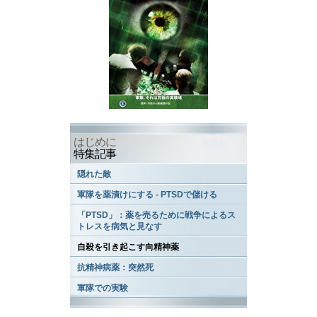
はじめに
特集記事
隠れた敵
軍隊を薬漬けにする - PTSDで儲ける
「PTSD」：薬を売るために戦争によるス
トレスを病気と見なす
自殺を引き起こす向精神薬
抗精神病薬：突然死
軍隊での実験