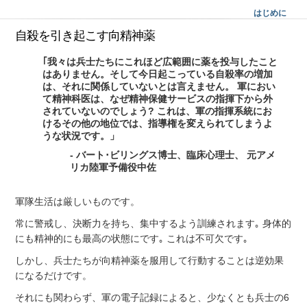
はじめに
自殺を引き起こす向精神薬
｢我々は兵士たちにこれほど広範囲に薬を投与したこと
はありません。そして今日起こっている自殺率の増加
は、それに関係していないとは言えません。 軍におい
て精神科医は、なぜ精神保健サービスの指揮下から外
されていないのでしょう? これは、軍の指揮系統にお
けるその他の地位では、指導権を変えられてしまうよ
うな状況です。」
- バート･ビリングス博士、臨床心理士、 元アメ
リカ陸軍予備役中佐
軍隊生活は厳しいものです。
常に警戒し、決断力を持ち、集中するよう訓練されます｡ 身体的
にも精神的にも最高の状態にです｡ これは不可欠です｡
しかし、兵士たちが向精神薬を服用して行動することは逆効果
になるだけです。
それにも関わらず、軍の電子記録によると、少なくとも兵士の6