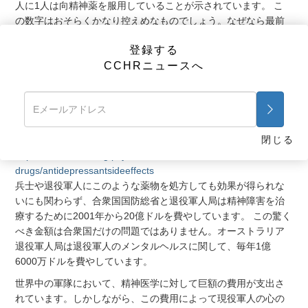
人に1人は向精神薬を服用していることが示されています。 こ
の数字はおそらくかなり控えめなものでしょう。なぜなら最前
線では処方記録が取られておらず、薬物が衛生兵と兵士の間で
登録する
何の処方箋もなく頻繁にやり取りされているからです。
CCHRニュースへ
向精神薬の危険性は長い間知られています。 抗うつ剤に関して
言えば、今では処方者や患者に対して副作用の注意を喚起する
ため、欧州連合やその他10ヵ国の薬物規制当局によって100件
近くの警告が発せられています。その警告には敵意、暴力行
為、自殺が含まれています。
閉じる
http://www.cchrint.org/psychiatric-
drugs/antidepressantsideeffects
兵士や退役軍人にこのような薬物を処方しても効果が得られな
いにも関わらず、合衆国国防総省と退役軍人局は精神障害を治
療するために2001年から20億ドルを費やしています。 この驚く
べき金額は合衆国だけの問題ではありません。オーストラリア
退役軍人局は退役軍人のメンタルヘルスに関して、毎年1億
6000万ドルを費やしています。
世界中の軍隊において、精神医学に対して巨額の費用が支出さ
れています。しかしながら、この費用によって現役軍人の心の