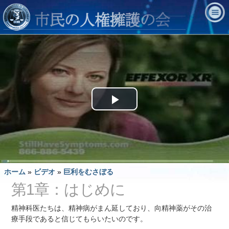
Play
Video
ホーム
»
ビデオ
»
巨利をむさぼる
第1章：はじめに
精神科医たちは、精神病がまん延しており、向精神薬がその治
療手段であると信じてもらいたいのです。