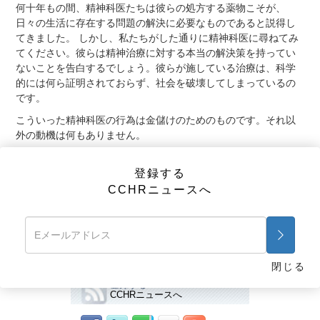
何十年もの間、精神科医たちは彼らの処方する薬物こそが、
日々の生活に存在する問題の解決に必要なものであると説得し
てきました。 しかし、私たちがした通りに精神科医に尋ねてみ
てください。彼らは精神治療に対する本当の解決策を持ってい
ないことを告白するでしょう。彼らが施している治療は、科学
的には何ら証明されておらず、社会を破壊してしまっているの
です。
こういった精神科医の行為は金儲けのためのものです。それ以
外の動機は何もありません。
事実：精神科治療薬によって、大勢の人々が毎日のように何ら
かの害を被っているだけでなく、毎月およそ3,000人が死亡して
登録する
います。にもかかわらず、精神薬産業は年間3,000億ドル以上を
CCHRニュースへ
かき集めているのです。
前に戻る
次画面
精神医療による薬物の売り込み
閉じる
登録する
CCHRニュースへ