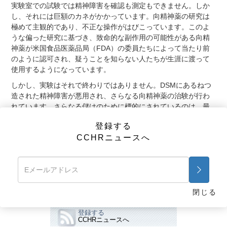
実験室での試験では精神障害を確認も測定もできません。しか
し、それには巨額のカネがかかっています。向精神薬の研究は
極めて主観的であり、不正な操作がはびこっています。このよ
うな偏った研究に基づき、致命的な副作用の可能性がある向精
神薬が米国食品医薬品局（FDA）の委員たちによって当たり前
のように認可され、疑うことを知らない人たちが生涯に渡って
使用するようになっています。
しかし、実験はそれで終わりではありません。DSMにあるねつ
造された精神障害が悪用され、さらなる向精神薬の治験が行わ
れています。さらなる儲けのために標的にされているのは、最
も純真な存在である子どもたちなのです。
登録する
事実：巨額のカネがかかっているため、子どもたちに対する精
CCHRニュースへ
神科の実験がはびこっています。実施済み、あるいは実施中の
研究が323件あります。
前に戻る
次画面
処方者への売り込み
閉じる
登録する
CCHRニュースへ