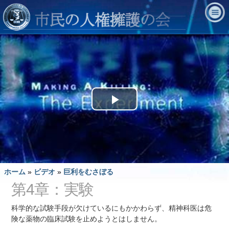
Play
Video
ホーム
»
ビデオ
»
巨利をむさぼる
第4章：実験
科学的な試験手段が欠けているにもかかわらず、精神科医は危
険な薬物の臨床試験を止めようとはしません。