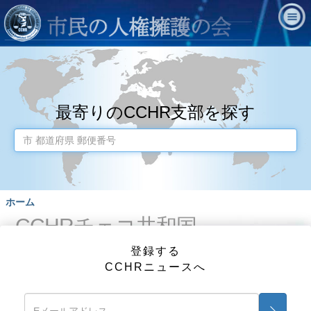
最寄りのCCHR支部を探す
ホーム
CCHRチェコ共和国
登録する
Vaclavske namesti 15 110 00 Praha 1
Tel: 420-608 422-322
CCHRニュースへ
ファックス番号：
Eメール： lidskaprava@cchr.cz
インターネット:
Website