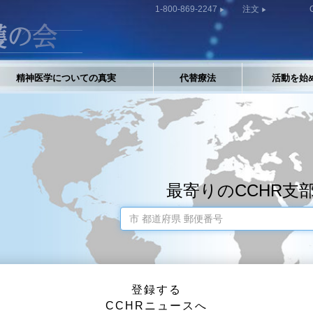
1-800-869-2247
注文
精神医学についての真実
代替療法
活動を始
最寄りのCCHR支
登録する
CCHRニュースへ