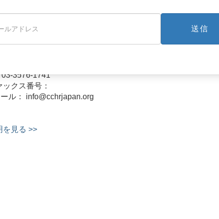
送信
市民の人権擁護の会日本
1-7-7F Kitaotsuka Toshima-ku Tokyo 170-0004
: 03-3576-1741
ァックス番号：
ール： info@cchrjapan.org
を見る >>