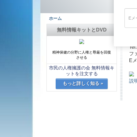
ホーム
無料情報キットとDVD
2-1
Tel
精神保健の分野に人権と尊厳を回復
フ
させる
Eメ
市民の人権擁護の会 無料情報キ
ットを注文する
説明
もっと詳しく知る »