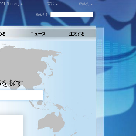
CCHRInt.org
言語
連絡先
検索する
める
ニュース
注文する
部を探す