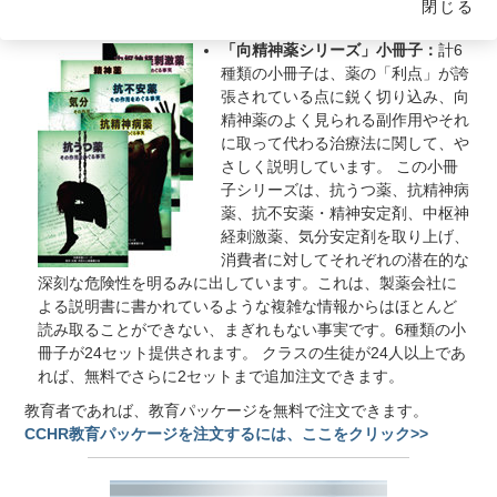
閉じる
ています。
「向精神薬シリーズ」小冊子：
計6
種類の小冊子は、薬の「利点」が誇
張されている点に鋭く切り込み、向
精神薬のよく見られる副作用やそれ
に取って代わる治療法に関して、や
さしく説明しています。
この小冊
子シリーズは、抗うつ薬、抗精神病
薬、抗不安薬・精神安定剤、中枢神
経刺激薬、気分安定剤を取り上げ、
消費者に対してそれぞれの潜在的な
深刻な危険性を明るみに出しています。これは、製薬会社に
よる説明書に書かれているような複雑な情報からはほとんど
読み取ることができない、まぎれもない事実です。6種類の小
冊子が24セット提供されます。 クラスの生徒が24人以上であ
れば、無料でさらに2セットまで追加注文できます。
教育者であれば、教育パッケージを無料で注文できます。
CCHR教育パッケージを注文するには、ここをクリック>>