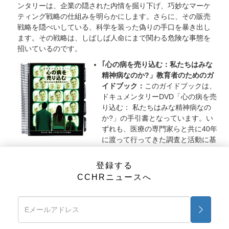
ンタリーは、企業の隠された内情を掘り下げ、巧妙なマーケ
ティング戦略の仕組みを明らかにします。さらに、その販売
戦略を隠ぺいしている、科学を装った偽りの手口を暴き出し
ます。その戦略は、しばしば人命にまで関わる危険な事態を
招いているのです。
｢心の病を売り込む：私たちはみな
精神病なのか?」
教育者のためのガ
イドブック：
このガイドブックは、
ドキュメンタリーDVD「心の病を売
り込む： 私たちはみな精神病なの
か?」の手引書となっています。い
ずれも、医療の専門家らと共に40年
に渡って行ってきた調査と活動に基
づいています。このガイドブックは教室のセミナーで使用さ
れます。精神医療と製薬産業が一般家庭や学校、企業などに
登録する
入り込み、問題を解決するためには、危険な薬に頼るしかな
CCHRニュースへ
いと多くの人々に信じ込ませてきた過程が詳細に示されてい
ます。このセミナーは、ドキュメンタリーＤＶＤの13章と、
向精神薬の種類別に作成された情報冊子が中心となっていま
す。教育者のためのガイドブックには、薬に関連した用語を
解説する用語集や、授業で配布できる概況報告書も付属され