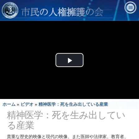
Play
Video
ホーム
»
ビデオ
»
精神医学：死を生み出している産業
精神医学：死を生み出してい
る産業
貴重な歴史的映像と現代の映像、また医師や法律家、教育者、