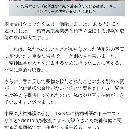
その展示会で､
｢精神医学：死を生み出している産業｣
ドキュ
メンタリーの内容が紹介されました｡
来場者はショックを受け、憤慨しました。 ある人はこう
述べました。「精神薬製薬業界と精神科医による詐欺や虐
待の数は膨大です。」
「これは、私たちのほとんどが知らなかった時系列の事実
に基づいた、重要な告発です」と別の人が言いました。
「精神医学が人々を消去するために行ったことに関する、
非常に劇的な映像。」
さらに、意に反して薬物を投与されたことのある別の来賓
が、「他に選択の余地がないと信じて育ちましたが、皆さ
んが答えを提供してくれたので、私はやり直す準備ができ
ています」と述べました。
市民の人権擁護の会は、1969年に精神科医のトーマス・
サズとScientology教会によって設立された精神保健に関
する監視団体です。作家で人道主義者、そして