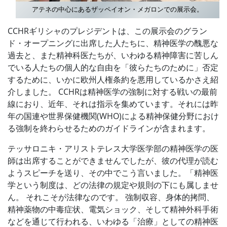
アテネの中心にあるザッペイオン・メガロンでの展示会。
CCHRギリシャのプレジデントは、この展示会のグラン
ド・オープニングに出席した人たちに、精神医学の醜悪な
過去と、また精神科医たちが、
いわゆる
精神障害に苦しん
でいる人たちの個人的な自由を「彼らたちのために」否定
するために、いかに欧州人権条約を悪用しているかさえ紹
介しました。 CCHRは精神医学の強制に対する戦いの最前
線におり、近年、それは指示を集めています。それには昨
年の国連や世界保健機関(WHO)による精神保健分野におけ
る強制を終わらせるためのガイドラインが含まれます。
テッサロニキ・アリストテレス大学医学部の精神医学の医
師は出席することができませんでしたが、彼の代理が読む
ようスピーチを送り、その中でこう言いました。「精神医
学という制度は、どの法律の規定や規則の下にも属しませ
ん。 それこそが法律なのです。 強制収容、身体的拷問、
精神薬物の中毒症状、電気ショック、そして精神外科手術
などを通じて行われる、いわゆる「治療」としての精神医