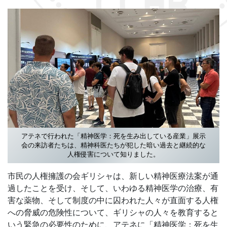
アテネで行われた「精神医学：死を生み出している産業」展示
会の来訪者たちは、精神科医たちが犯した暗い過去と継続的な
人権侵害について知りました。
市民の人権擁護の会ギリシャは、新しい精神医療法案が通
過したことを受け、そして、いわゆる精神医学の治療、有
害な薬物、そして制度の中に囚われた人々が直面する人権
への脅威の危険性について、ギリシャの人々を教育すると
いう緊急の必要性のために、アテネに「精神医学：死を生