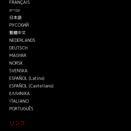
FRANÇAIS
עברית
日本語
РУССКИЙ
繁體中文
NEDERLANDS
DEUTSCH
MAGYAR
NORSK
SVENSKA
ESPAÑOL (Latino)
ESPAÑOL (Castellano)
ΕΛΛΗΝΙΚA
ITALIANO
PORTUGUÊS
リンク