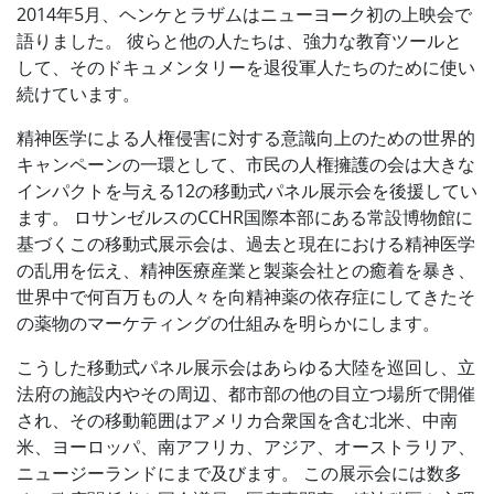
2014年5月、ヘンケとラザムはニューヨーク初の上映会で
語りました。 彼らと他の人たちは、強力な教育ツールと
して、そのドキュメンタリーを退役軍人たちのために使い
続けています。
精神医学による人権侵害に対する意識向上のための世界的
キャンペーンの一環として、市民の人権擁護の会は大きな
インパクトを与える12の移動式パネル展示会を後援してい
ます。 ロサンゼルスのCCHR国際本部にある常設博物館に
基づくこの移動式展示会は、過去と現在における精神医学
の乱用を伝え、精神医療産業と製薬会社との癒着を暴き、
世界中で何百万もの人々を向精神薬の依存症にしてきたそ
の薬物のマーケティングの仕組みを明らかにします。
こうした移動式パネル展示会はあらゆる大陸を巡回し、立
法府の施設内やその周辺、都市部の他の目立つ場所で開催
され、その移動範囲はアメリカ合衆国を含む北米、中南
米、ヨーロッパ、南アフリカ、アジア、オーストラリア、
ニュージーランドにまで及びます。 この展示会には数多