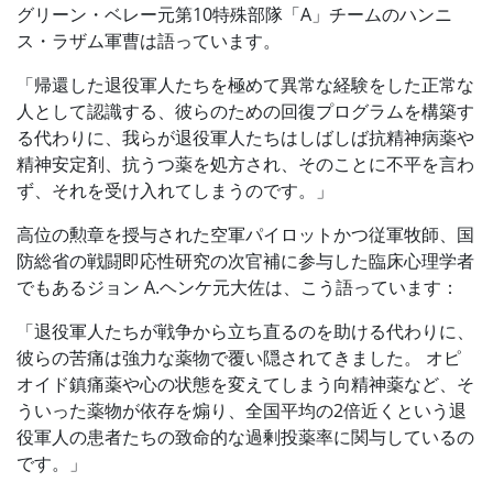
グリーン・ベレー元第10特殊部隊「A」チームのハンニ
ス・ラザム軍曹は語っています。
「帰還した退役軍人たちを極めて異常な経験をした正常な
人として認識する、彼らのための回復プログラムを構築す
る代わりに、我らが退役軍人たちはしばしば抗精神病薬や
精神安定剤、抗うつ薬を処方され、そのことに不平を言わ
ず、それを受け入れてしまうのです。」
高位の勲章を授与された空軍パイロットかつ従軍牧師、国
防総省の戦闘即応性研究の次官補に参与した臨床心理学者
でもあるジョン A.ヘンケ元大佐は、こう語っています：
「退役軍人たちが戦争から立ち直るのを助ける代わりに、
彼らの苦痛は強力な薬物で覆い隠されてきました。 オピ
オイド鎮痛薬や心の状態を変えてしまう向精神薬など、そ
ういった薬物が依存を煽り、全国平均の2倍近くという退
役軍人の患者たちの致命的な過剰投薬率に関与しているの
です。」