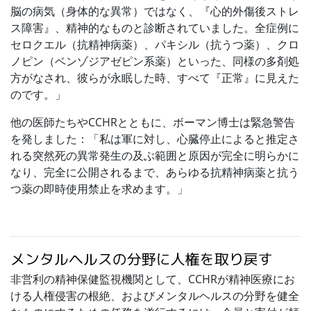
脳の病気（身体的な異常）ではなく、『心的外傷後ストレ
ス障害』、精神的なものと診断されていました。全症例に
セロクエル（抗精神病薬）、パキシル（抗うつ薬）、クロ
ノピン（ベンゾジアゼピン系薬）といった、同様の多剤処
方がなされ、彼らが永眠した時、すべて『正常』に見えた
のです。」
他の医師たちやCCHRとともに、ボーマン博士は緊急警告
を発しました：「私は軍に対し、心臓停止によると推定さ
れる突然死の異常発生の及ぶ範囲と原因が完全に明らかに
なり、完全に公開されるまで、あらゆる抗精神病薬と抗う
つ薬の即時使用禁止を求めます。」
メンタルヘルスの分野に人権を取り戻す
非営利の精神保健監視機関として、CCHRが精神医療にお
ける人権侵害の根絶、およびメンタルヘルスの分野を健全