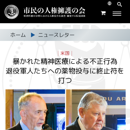
ホーム
▶
ニュースレター
|
米国
|
暴かれた精神医療による不正行為
退役軍人たちへの薬物投与に終止符を
打つ