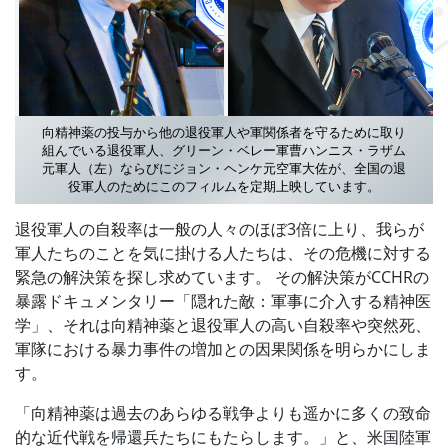
向精神薬の投与から他の退役軍人や軍関係者を守るために取り
組んでいる退役軍人、グリーン・ベレー軍曹ハンニス・ラザム
元軍人（左）ならびにジョン・ヘンケ元空軍大佐が、全国の退
役軍人のためにこのフィルムを定期上映しています。
退役軍人の自殺率は一般の人々のほぼ3倍に上り、我らが
軍人たちのことを気に掛ける人たちは、その危機に対する
緊急の解決策を探し求めています。
その解決策がCCHRの
暴露ドキュメンタリー「隠れた敵：軍事に介入する精神医
学」、それは向精神薬と退役軍人の高い自殺率や突然死、
軍隊における暴力事件の増加との因果関係を明らかにしま
す。
「向精神薬は過去のあらゆる戦争よりも遥かに多くの致命
的な近代戦を帰還兵たちにもたらします。」と、米国陸軍