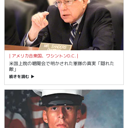
| アメリカ合衆国、ワシントンD.C. |
米国上院の聴聞会で明かされた軍隊の真実「隠れた
敵」
続きを読む
▶