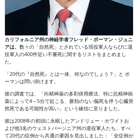
カリフォルニア州の神経学者フレッド・ボーマン・ジュニ
アは、
数々の「自然死」とされている現役軍人ならびに退
役軍人の400件近い不審死に関するリストをまとめまし
た。
「20代の『自然死』とは一体、何なのでしょう？」と ボ
ーマンは問い掛けます。
彼の調査では、「向精神薬の多剤併用療法、特に抗精神病
薬によって4～5分で起こる、脈拍のない脳死を伴う心臓突
然死である可能性が高い」という確信に至りました。
彼は2008年の初頭に永眠したアンドリュー・ホワイトお
よび他3名のウェストバージニア州の退役軍人たち、すべ
て20代の症例から共通の要因を見出しました：「全症例が