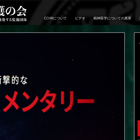
CCHRについて
ビデオ
精神医学についての真実
Play
Play
Play
Video
Video
Video