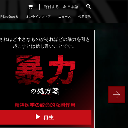
寄付する
日本語
活動を始める
オンラインストア
ニュース
代替療法
それほど小さなものがそれほどの暴力を引き
市民の人権擁護の会からの衝撃的なドキュメ
あなたは私
起こすとは信じ難いことです。
ンタリー
たちが存続
している限
り安全で
す。
#BanECT
かつて制作された、精神科医による虐待の最も
完全かつ破壊的なドキュメンタリー。
市民の人権擁護の会（CCHR）は、1969年に設
立され、メンタルヘルスの分野における人権侵
再生
#IndustryOfDeath
害を調査･摘発する世界規模の監視団体です。
再生
より詳しい情報