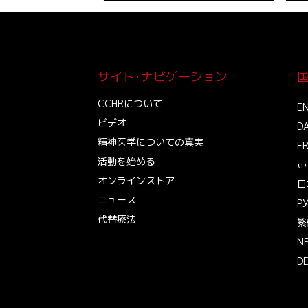
サイト･ナビゲーション
CCHRについて
EN
ビデオ
D
精神医学についての真実
F
活動を始める
ית
オンラインストア
日
ニュース
Р
代替療法
繁
N
D