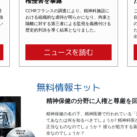
権侵害を暴露
精
CCHRフランスの調査により、精神科施設に
強
おける組織的な虐待が明らかになり、拘束と
い
隔離に対する第三者による監視を義務付ける
歴史的判決を導く結果となりました。
ニュースを読む
無料情報キット
精神保健の分野に人権と尊厳を
精神保健の名の下、精神医療で行われている「
てあなたは何を知るべきでしょうか? 精神科医
正当なものなのでしょうか？ 彼らが処方する
全なのでしょうか？