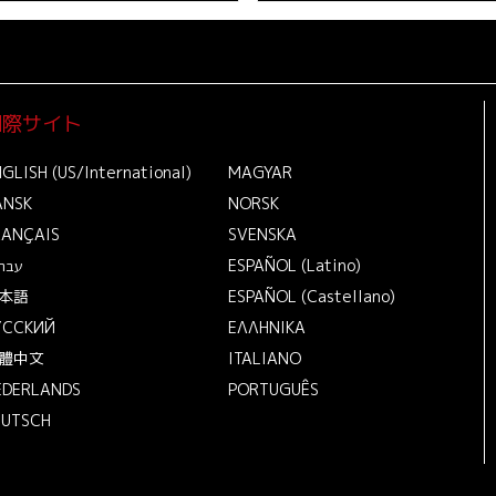
国際サイト
GLISH (US/International)
MAGYAR
ANSK
NORSK
RANÇAIS
SVENSKA
עבר
ESPAÑOL (Latino)
本語
ESPAÑOL (Castellano)
УССКИЙ
ΕΛΛΗΝΙΚA
體中文
ITALIANO
EDERLANDS
PORTUGUÊS
EUTSCH