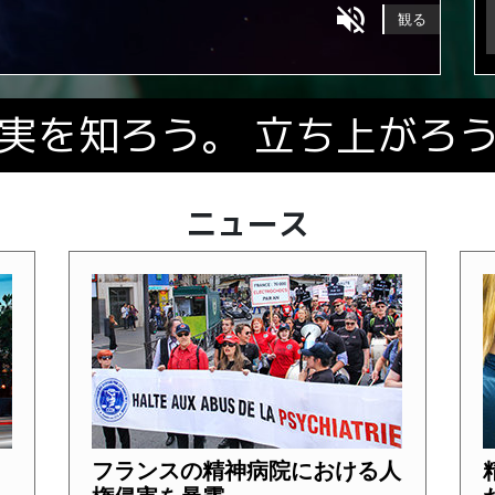
プレビュー
プレビュー
観る
観る
Fullscreen
Fullscreen
Fullscreen
実を知ろう。 立ち上がろ
ニュース
フランスの精神病院における人