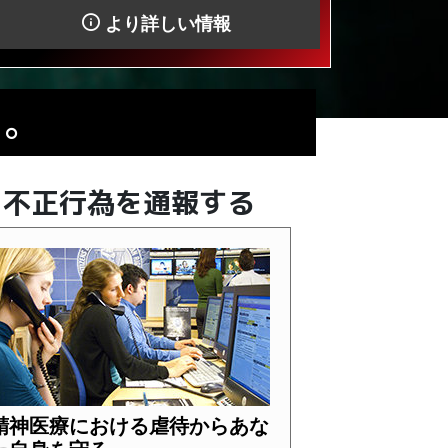
より詳しい情報
再生
私たちについてもっと知る
う。
不正行為を通報する
精神医療における虐待からあな