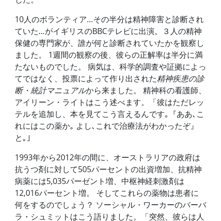
10人のボランティア…その半分は精神障害と診断され
ていた…がイギリスのBBCテレビに出演。３人の精神
保健の専門家が、誰が何と診断されていたかを観察し
ました。 1週間の観察の後、彼らの正解率は半分に満
たないものでした。 病気は、科学的調査や証拠によっ
てではなく、投票によって作り出された
精神疾患の診
断・統計マニュアル
から来ました。 精神科の看護師、
アイリーン・ライトはこう述べます。「彼はただレッ
テルを追加し、本を見てこう言えるんです｡『ああ､こ
れにはこの薬か｡ よし､これで治療法がわかったぞ』
と｡｣
1993年から2012年の間に、オーストラリアの政府は
抗うつ剤に対して505パーセントの出資増加、抗精神
病薬には5,035パーゼント増、中枢神経刺激剤は
12,016パーセント増。 そしてこれらの薬物は患者に
何をするのでしょう？ ソーシャル・ワーカーのバーバ
ラ・シュミットはこう語りました。「突然、彼らは人