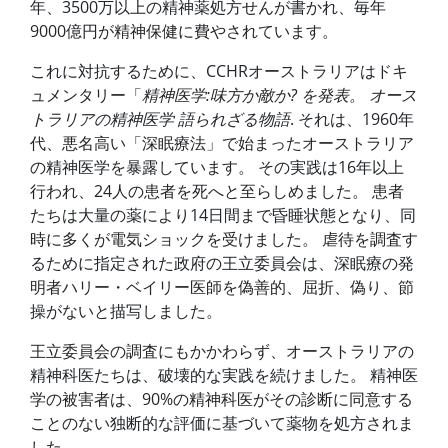
年、3500万以上の精神薬処方せんが書かれ、毎年
9000億円が精神保健に費やされています。
これに対抗するために、CCHRオーストラリアはドキ
ュメンタリー「
精神医学:味方か敵か? を発表。 オース
トラリアの精神医学 語られざる物語
. それは、1960年
代、悪名高い「深眠療法」で始まったオーストラリア
の精神医学を暴露しています。 その実践は16年以上
行われ、24人の患者を死へと至らしめました。 患者
たちは大量の薬により14日間まで昏睡状態となり、同
時に多くが電気ショックを受けました。 虐待を調査す
るために指定された政府の王立委員会は、深眠療の発
明者ハリー・ベイリー医師を偽善的、屈折、偽り、節
操がないと描写しました。
王立委員会の調査にもかかわらず、オーストラリアの
精神科医たちは、破壊的な実践を続けました。 精神医
学の被害者は、90%の精神科医がその診断に同意する
ことのない独断的な評価に基づいて薬物を処方されま
した。