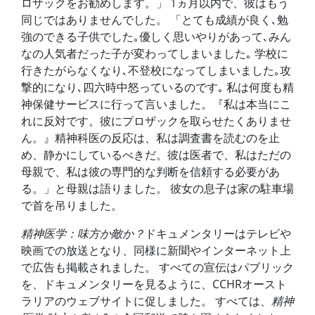
ロザックをお勧めします。」 1ヵ月以内で、彼はもう
同じではありませんでした。 「とても成績が良く､勉
強のできる子供でした｡優しく思いやりがあって､みん
なの人気者だった子が変わってしまいました｡ 学校に
行きたがらなくなり､不登校になってしまいました｡攻
撃的になり､四六時中怒っているのです｡ 私は何度も精
神保健サービスに行って言いました。『私は本当にこ
れに反対です。彼にプロザックを取らせたくありませ
ん。』精神科医の反応は、私は調査書を読むのを止
め、静かにしているべきだ。彼は医者で、私はただの
母親で、私は彼の専門的な判断を信頼する必要があ
る。」と母親は語りました。 彼女の息子は家の駐車場
で首を吊りました。
精神医学：味方か敵か？
ドキュメンタリーはテレビや
映画での放送となり、同様に新聞やインターネット上
で広告も掲載されました。 すべての宣伝はパブリック
を、ドキュメンタリーを見るように、CCHRオースト
ラリアのウェブサイトに促しました。 すべては、
精神