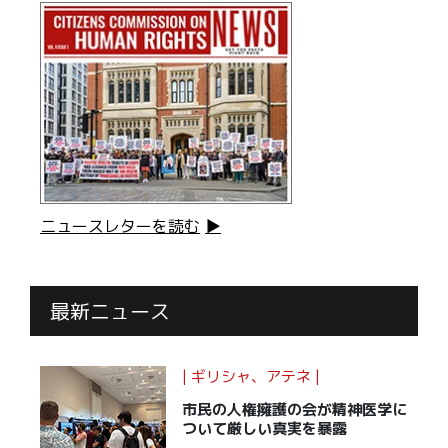
ニュースレターを読む
▶
最新ニュース
| ギリシャ、アテネ |
市民の人権擁護の会が精神医学に
ついて
厳しい真実を暴露