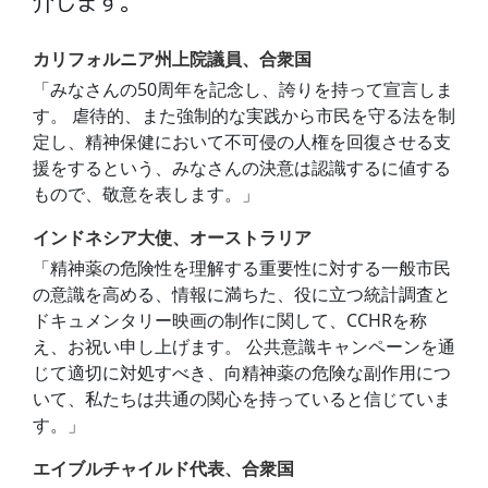
介します｡
カリフォルニア州上院議員、合衆国
「みなさんの50周年を記念し、誇りを持って宣言しま
す。 虐待的、また強制的な実践から市民を守る法を制
定し、精神保健において不可侵の人権を回復させる支
援をするという、みなさんの決意は認識するに値する
もので、敬意を表します。」
インドネシア大使、オーストラリア
「精神薬の危険性を理解する重要性に対する一般市民
の意識を高める、情報に満ちた、役に立つ統計調査と
ドキュメンタリー映画の制作に関して、CCHRを称
え、お祝い申し上げます。 公共意識キャンペーンを通
じて適切に対処すべき、向精神薬の危険な副作用につ
いて、私たちは共通の関心を持っていると信じていま
す。」
エイブルチャイルド代表、合衆国