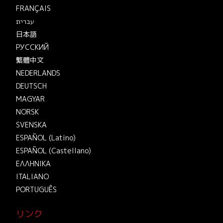
FRANÇAIS
עברית
日本語
РУССКИЙ
繁體中文
NEDERLANDS
DEUTSCH
MAGYAR
NORSK
SVENSKA
ESPAÑOL (Latino)
ESPAÑOL (Castellano)
ΕΛΛΗΝΙΚA
ITALIANO
PORTUGUÊS
リンク