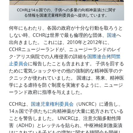
CCHRは14ヵ国での、子供への多量の向精神薬漬けに関す
る情報を国連児童権利委員会へ提供しています。
何年にもわたり、各国の政府が十分な行動を取ろうと
しない時、CCHRは世界で最も倫理的な団体、
国連
へ
出向きました。 これには、2010年と2012年に、
CCHRニュージーランドが、ニュージーランドのレイ
ク･アリス病院での人権侵害の詳細を
国際連合拷問禁
止委員会
に報告したことも含まれます。 子供を罰する
ために電気ショックやその他の強制的な精神医学のテ
クニックが使われていました。 国連は、将来、精神医
学による虐待を防ぐ制度を実施するように、ニュージ
ーランド政府に指導を与えました。
CCHRは、
国連児童権利委員会
（UNCRC）に通告し、
14ヵ国で子供たちに向精神薬が大量に処方されている
ことを警告しました。 UNCRCは、注意欠陥多動性障
害（ADHD）とレッテルを貼られ、中枢神経刺激薬漬
けにされている子どもの増加に関する聴聞会を開催し