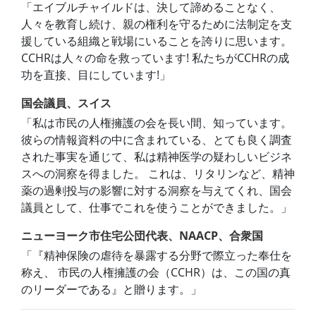
「エイブルチャイルドは、決して諦めることなく、
人々を教育し続け、親の権利を守るために法制定を支
援している組織と戦場にいることを誇りに思います。
CCHRは人々の命を救っています! 私たちがCCHRの成
功を直接、目にしています!」
国会議員、スイス
「私は市民の人権擁護の会を長い間、知っています。
彼らの情報資料の中に含まれている、とても良く調査
された事実を通じて、私は精神医学の疑わしいビジネ
スへの洞察を得ました。 これは、リタリンなど、精神
薬の過剰投与の影響に対する洞察を与えてくれ、国会
議員として、仕事でこれを使うことができました。」
ニューヨーク市住宅公団代表、NAACP、合衆国
「『精神保険の虐待を暴露する分野で際立った奉仕を
称え、 市民の人権擁護の会（CCHR）は、この国の真
のリーダーである』と贈ります。」