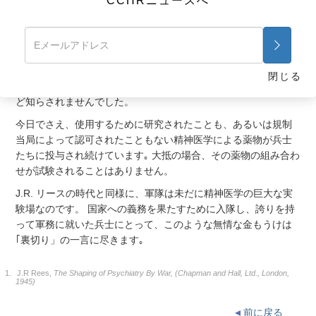
CCHRニュースへ
1950年代から1970年代までの間、イギリスやアメリカ、ソビエ
ト連邦といった国々の精神科医たちは、自国の軍隊を実験場と
して使い、LSDなどの新しい実験的治療を行っていました。 ア
メリカ陸軍では、少なくとも1500名の兵士がこの時期にマイン
ド･コントロール実験の一環としてLSDを投与されていました。
閉じる
軍の被験者には、実験による健康被害の可能性についてほとん
ど知らされませんでした。
今日でさえ、使用するために研究されたことも、あるいは規制
当局によって認可されたこともない精神医学による薬物が兵士
たちに投与され続けています｡
大抵の場合、その薬物の組み合わ
せが試験されることはありません。
J.R. リースの時代と同様に、軍隊は未だに精神医学の巨大な実
験場なのです。 国家への義務を果たすために入隊し、誇りを持
って軍務に就いた兵士にとって、このような無情な金もうけは
｢裏切り」の一言に尽きます｡
1.
J.R Rees,
The Shaping of Psychiatry By War, (Chapman and Hall, Ltd., London,
1945)
前に戻る