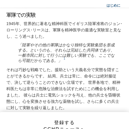
はじめに
軍隊での実験
1945年、世界的に著名な精神科医でイギリス陸軍准将のジョン･
ローリングス･リースは、軍隊を精神医学の最適な実験室と見な
し、こう述べました。
「陸軍やその他の軍隊はかなり独特な実験集団を形成
する。というのも、それらは完結した共同体であり、
一般市民に対して行うには難しい実験でも、ここでな
1
ら可能だからである。」
それは巧妙な戦略でした。援助という大義名分で実態を隠すこ
とができるからです。 結局、兵士は常に、命令には絶対服従
で、決して逆らうことのできない立場です。 世界各地で、精神
科医たちは非常に危険な治療法を試すためにこの機会を利用し
ました。 彼らは兵士に電気ショックを与え、他の兵士を昏睡状
態にし、心を変換させる強力な薬物を試し、さらに多くの兵士
に対して実験を繰り返しました。
精神科医たちは、軍における兵士の募集や人事、訓練、懲戒に
登録する
も関与するようになりました。