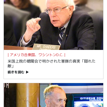
| アメリカ合衆国、ワシントンD.C. |
米国上院の聴聞会で明かされた軍隊の真実「隠れた
敵」
続きを読む
▶