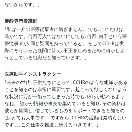
ないからです。｣
麻酔専門看護師
｢私は一介の医療従事者に過ぎません。 でも､これだけは
確かです。何百万人ではないにしても､何百､何千という医
療従事者が､同じ疑問を持っていると。 そしてCCHRは実
際にそういった疑問に答え､不正を止めるために何かしよ
うとしている組織だと知っています。｣
医療助手インストラクター
｢未来の世代､子供たちにとって､CCHRのような組織がある
ことを知るのは非常に重要です。起こって欲しくないよう
な状況に万が一陥ってしまった時でも､彼らが頼れるよう
なね。 誰かが情報や事実を集めていると知り､その資料は
彼らが賛同し､信じているものをサポートできると知るの
は､とても大事です。 ですから､CCHRの活動は素晴らしい
ですし､この仕事を推進し続けるべきです。｣