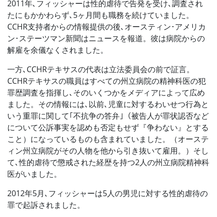
2011年､フィッシャーは性的虐待で告発を受け､調査され
たにもかかわらず､5ヶ月間も職務を続けていました。
CCHR支持者からの情報提供の後､オースティン･アメリカ
ン･ステーツマン新聞はニュースを報道。彼は病院からの
解雇を余儀なくされました。
一方､CCHRテキサスの代表は立法委員会の前で証言。
CCHRテキサスの職員はすべての州立病院の精神科医の犯
罪歴調査を指揮し､そのいくつかをメディアによって広め
ました。その情報には､以前､児童に対するわいせつ行為と
いう重罪に関して｢不抗争の答弁｣（被告人が罪状認否など
について公訴事実を認めも否定もせず『争わない』とする
こと）になっているものも含まれていました。（オーステ
ィン州立病院がその人物を他から引き抜いて雇用。）そし
て､性的虐待で懲戒された経歴を持つ2人の州立病院精神科
医がいました。
2012年5月､フィッシャーは5人の男児に対する性的虐待の
罪で起訴されました。