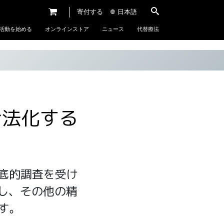
寄付する
日本語
活動を始める
オンラインストア
ニュース
代替療法
合法化する
う
底的調査を受け
し、その他の精
す。