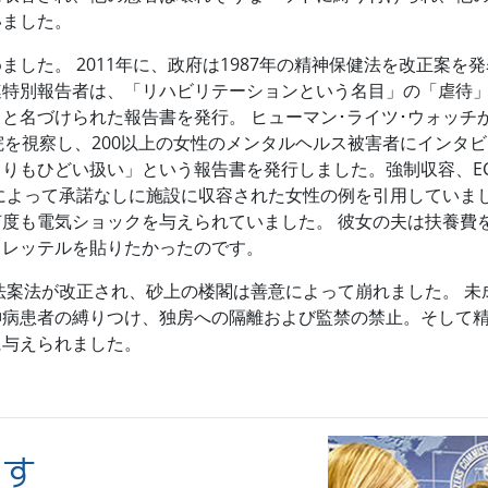
いました。
した。 2011年に、政府は1987年の精神保健法を改正案を発表
連特別報告者は、「リハビリテーションという名目」の「虐待
と名づけられた報告書を発行。 ヒューマン･ライツ･ウォッチ
院を視察し、200以上の女性のメンタルヘルス被害者にインタビュ
りもひどい扱い」という報告書を発行しました。強制収容、E
によって承諾なしに施設に収容された女性の例を引用していま
度も電気ショックを与えられていました。 彼女の夫は扶養費
うレッテルを貼りたかったのです。
神法案法が改正され、砂上の楼閣は善意によって崩れました。 
神病患者の縛りつけ、独房への隔離および監禁の禁止。そして
に与えられました。
こす