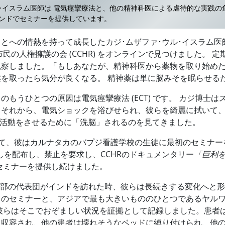
ル･イスラム医師は 電気痙攣療法と、他の精神科医による虐待的な実践の
ンドでセミナーを提供しています。
とへの情熱を持って成長したカジ･ムザファ･ウル･イスラム医
市民の人権擁護の会 (CCHR) をオンラインで見つけました。 
観察しました。「もしあなたが、精神科医から薬物を取り始め
を取ったら気分が良くなる。 精神薬は単に脳みそを眠らせる
もうひとつの原因は電気痙攣療法 (ECT) です。 カジ博士は
、それから、電気ショックを浴びせられ、彼らを綺麗に拭いて、
な活動をさせるために「洗脳」されるのを見てきました。
いて、彼はカルナタカのバプジ看護学校の生徒に最初のセミナー
らしを配布し、禁止を要求し、CCHRのドキュメンタリー
「巨利
セミナーを提供し続けました。
国際本部の代表団がインドを訪れた時、彼らは長続きする変化へと形
らのセミナーと、アジアで最も大きいもののひとつであるヤル
彼らはそこでおぞましい状況を証拠として記録しました。患者
に収容され、他の患者は壊れそうなベッドに縛り付けられ、他