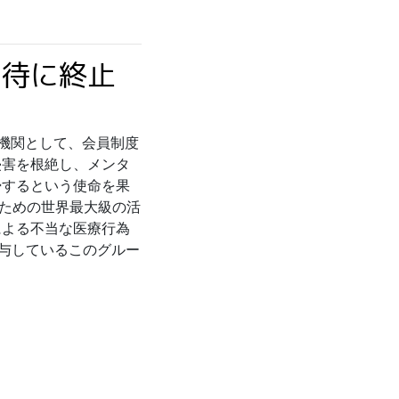
虐待に終止
視機関として、会員制度
侵害を根絶し、メンタ
掃するという使命を果
るための世界最大級の活
による不当な医療行為
寄与しているこのグルー