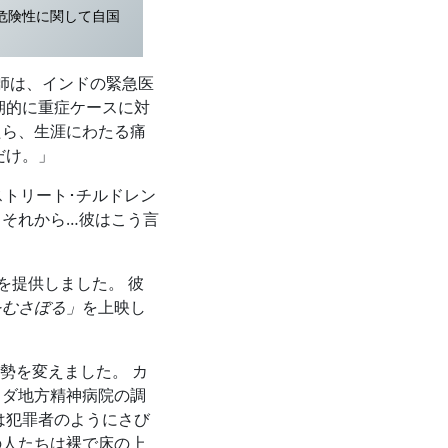
危険性に関して自国
師は、インドの緊急医
定期的に重症ケースに対
たら、生涯にわたる痛
だけ。」
ストリート･チルドレン
それから…彼はこう言
を提供しました。 彼
をむさぼる」
を上映し
勢を変えました。 カ
ワダ地方精神病院の調
は犯罪者のようにさび
の人たちは裸で床の上