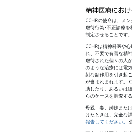
精神医療におけ
CCHRの使命は、メ
虐待行為･不正診療を
制定させることです
CCHRは精神科医や
れ、不要で有害な精
虐待された個々の人か
のような治療には電
刻な副作用を引き起
が含まれまれます。 
助したり、あるいは
らのケースを調査す
母親、妻、姉妹また
けたときは、完全な
報告してください。