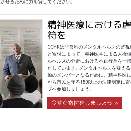
絶させるために力を貸してください。
精神医療における
符を
CCHRは非営利のメンタルヘルスの監
と寄付によって、精神医学による人権
ルヘルスの分野における不正行為を一
たしています｡ メンタルヘルスを変え
動のメンバーとなるために、精神科医
から市民を守る180以上の法律制定に
プへ参加しましょう｡
今すぐ寄付をしましょう »