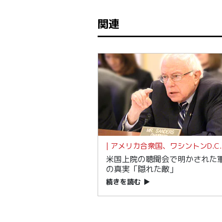
関連
| アメリカ合衆国、ワシントンD.C. 
米国上院の聴聞会で明かされた
の真実「隠れた敵」
続きを読む
▶