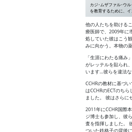
カジ･ムザファル･ウ
を教育するために、イ
他の人たちを助けるこ
療医師で、2009年に
処していた彼はこう
みに向かう。本物の薬
「生涯にわたる痛み」の
がレッテルを貼られ
います…彼らを違法
CCHRの教材に基づ
はCCHRのECTのち
ました。 彼はさらに
2011年にCCHR
ジ博士も参加し、彼
査を指揮しました。 
ついた鉄格子の背後