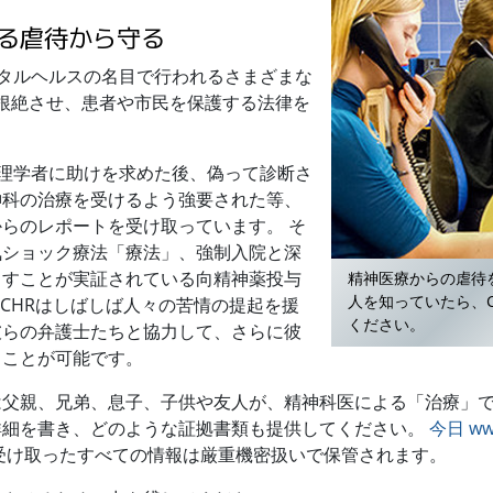
る虐待から守る
ンタルヘルスの名目で行われるさまざまな
根絶させ、患者や市民を保護する法律を
。
心理学者に助けを求めた後、偽って診断さ
神科の治療を受けるよう強要された等、
らのレポートを受け取っています。 そ
気ショック療法「療法」、強制入院と深
こすことが実証されている向精神薬投与
精神医療からの虐待
人を知っていたら、C
CCHRはしばしば人々の苦情の提起を援
ください。
彼らの弁護士たちと協力して、さらに彼
ることが可能です。
は父親、兄弟、息子、子供や友人が、精神科医による「治療」
詳細を書き、どのような証拠書類も提供してください。
今日 www
受け取ったすべての情報は厳重機密扱いで保管されます。