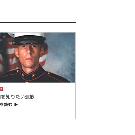
国 |
因を知りたい遺族
を読む
▶