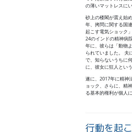
の薄いマットレスに
砂上の楼閣が震え始めま
年、拷問に関する国
起こす電気ショック」
24のインドの精神病
年に、彼らは「動物よ
られていました。 夫
で、知らないうちに何
に、彼女に狂人とい
遂に、2017年に精
ョック、さらに、精
る基本的権利が個人
行動を起