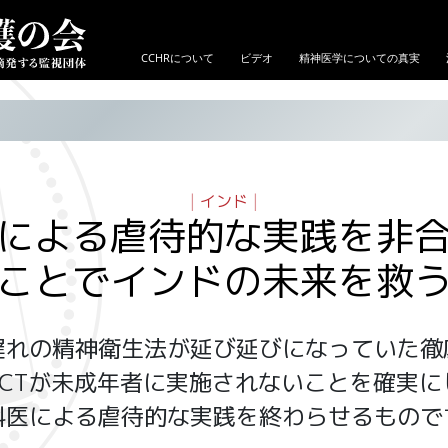
CCHRについて
ビデオ
精神医学についての真実
|
インド
|
による虐待的な実践を非
ことでインドの未来を救
遅れの精神衛生法が延び延びになっていた徹
ECTが未成年者に実施されないことを確実に
科医による虐待的な実践を終わらせるもので