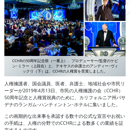
CCHRの50周年記念祭（一番上）、プロデューサー/監督のケビ
ン･ミラー（上段右）と、テキサスの弁護士のアンディー･ヴィ
ックリ（下）は、CCHRの人権賞を受賞しました。
人権擁護者、国会議員、医者、弁護士、地域社会や市民リ
ーダーが2019年4月13日、市民の人権擁護の会（CCHR）
50周年記念と人権賞祝典のために、カリフォルニア州パサ
デナのランガム･ハンティントン･ホテルに集いました。
この画期的な出来事を承認する数十の公式な宣言やお祝い
の手紙は、人権の分野でのCCHRによる数多くの業績を証