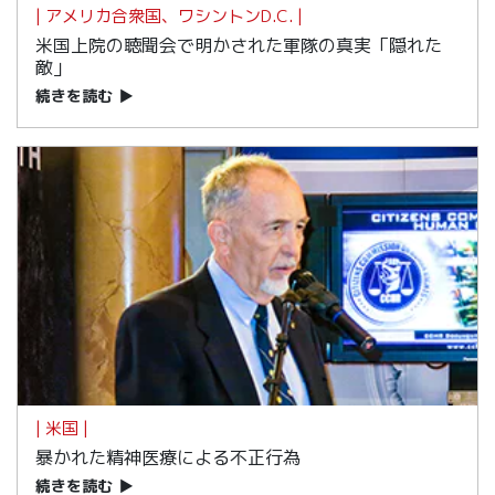
| アメリカ合衆国、ワシントンD.C. |
米国上院の聴聞会で明かされた軍隊の真実「隠れた
敵」
続きを読む
▶
| 米国 |
暴かれた精神医療による不正行為
続きを読む
▶