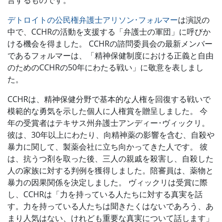
言するものです。
デトロイトの公民権弁護士アリソン･フォルマー
は演説の
中で、CCHRの活動を支援する「弁護士の軍団」に呼びか
ける機会を得ました。 CCHRの諮問委員会の最新メンバー
であるフォルマーは、「精神保健制度における正義と自由
のためのCCHRの50年にわたる戦い」に敬意を表しまし
た。
CCHRは、精神保健分野で基本的な人権を回復する戦いで
模範的な勇気を示した個人に人権賞を贈呈しました。 今
年の受賞者はテキサス州弁護士アンディー･ヴィックリ。
彼は、30年以上にわたり、向精神薬の影響を含む、自殺や
暴力に関して、製薬会社に立ち向かってきた人です。 彼
は、抗うつ剤を取った後、三人の親戚を殺害し、自殺した
人の家族に対する判例を獲得しました。陪審員は、薬物と
暴力の因果関係を決定しました。 ヴィックリは受賞に際
し、CCHRは「力を持っている人たちに対する真実を話
す。力を持っている人たちは聞きたくはないであろう、あ
まり人気はない、けれども重要な真実について話します」