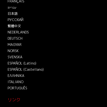
FRANÇAIS
עברית
日本語
РУССКИЙ
繁體中文
NEDERLANDS
DEUTSCH
MAGYAR
NORSK
SVENSKA
ESPAÑOL (Latino)
ESPAÑOL (Castellano)
ΕΛΛΗΝΙΚA
ITALIANO
PORTUGUÊS
リンク