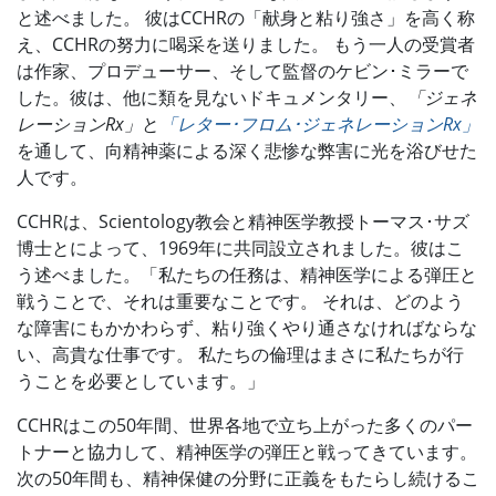
と述べました。 彼はCCHRの「献身と粘り強さ」を高く称
え、CCHRの努力に喝采を送りました。 もう一人の受賞者
は作家、プロデューサー、そして監督のケビン･ミラーで
した。彼は、他に類を見ないドキュメンタリー、
「ジェネ
レーションRx」
と
「レター･フロム･ジェネレーションRx」
を通して、向精神薬による深く悲惨な弊害に光を浴びせた
人です。
CCHRは、Scientology教会と精神医学教授トーマス･サズ
博士とによって、1969年に共同設立されました。彼はこ
う述べました。「私たちの任務は、精神医学による弾圧と
戦うことで、それは重要なことです。 それは、どのよう
な障害にもかかわらず、粘り強くやり通さなければならな
い、高貴な仕事です。 私たちの倫理はまさに私たちが行
うことを必要としています。」
CCHRはこの50年間、世界各地で立ち上がった多くのパー
トナーと協力して、精神医学の弾圧と戦ってきています。
次の50年間も、精神保健の分野に正義をもたらし続けるこ