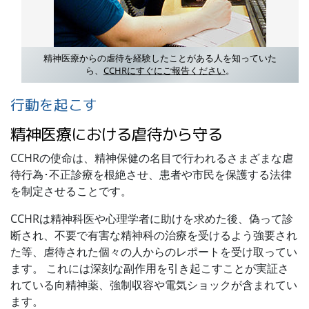
精神医療からの虐待を経験したことがある人を知っていた
ら、
CCHRにすぐにご報告ください
。
行動を起こす
精神医療における虐待から守る
CCHRの使命は、精神保健の名目で行われるさまざまな虐
待行為･不正診療を根絶させ、患者や市民を保護する法律
を制定させることです。
CCHRは精神科医や心理学者に助けを求めた後、偽って診
断され、不要で有害な精神科の治療を受けるよう強要され
た等、虐待された個々の人からのレポートを受け取ってい
ます。 これには深刻な副作用を引き起こすことが実証さ
れている向精神薬、強制収容や電気ショックが含まれてい
ます。