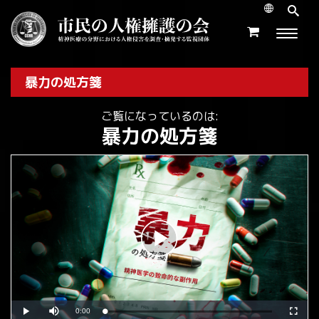
暴力の処方箋
ご覧になっているのは:
暴力の処方箋
Play
Video
Current
0:00
Loaded
:
Play
Mute
Fullscr