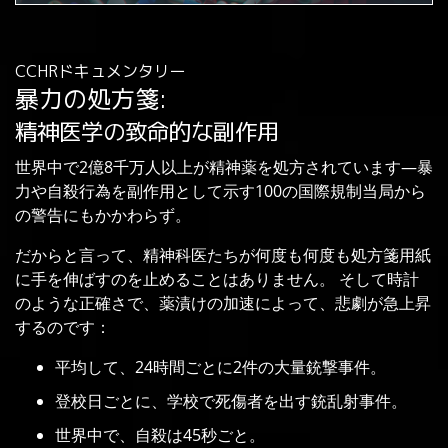
0%
Time
CCHRドキュメンタリー
暴力の処方箋:
精神医学の致命的な副作用
世界中で2億8千万人以上が精神薬を処方されています—暴
力や自殺行為を副作用として示す100の国際規制当局から
の警告にもかかわらず。
だからと言って、精神科医たちが何度も何度も処方箋用紙
に手を伸ばすのを止めることはありません。 そして時計
のような正確さで、薬漬けの加速によって、悲劇が急上昇
するのです：
平均して、24時間ごとに2件の大量銃撃事件。
登校日ごとに、学校で死傷者を出す銃乱射事件。
世界中で、自殺は45秒ごと。