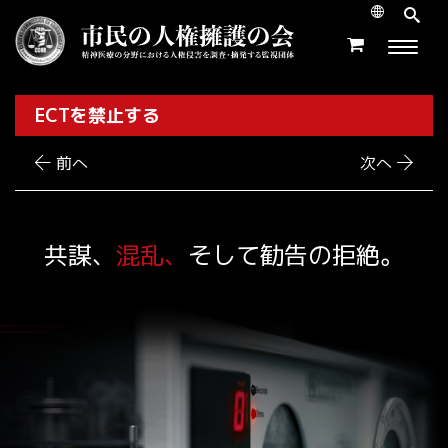
ECTを禁止する
前へ
次へ
共謀、
混乱、
そして勧告の拒絶。