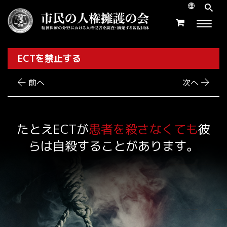
ECTを禁止する
前へ
次へ
たとえECTが
患者を殺さなくても
彼
らは自殺することがあります。