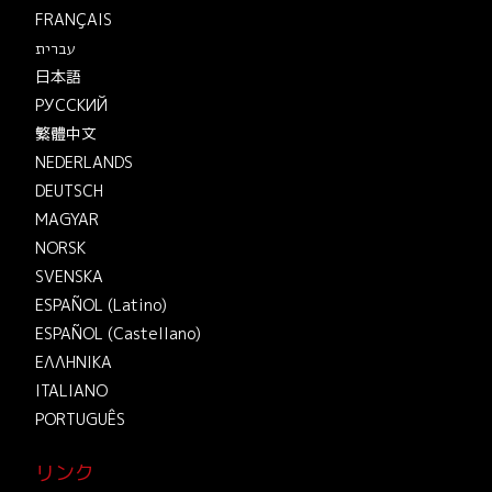
FRANÇAIS
עברית
日本語
РУССКИЙ
繁體中文
NEDERLANDS
DEUTSCH
MAGYAR
NORSK
SVENSKA
ESPAÑOL (Latino)
ESPAÑOL (Castellano)
ΕΛΛΗΝΙΚA
ITALIANO
PORTUGUÊS
リンク