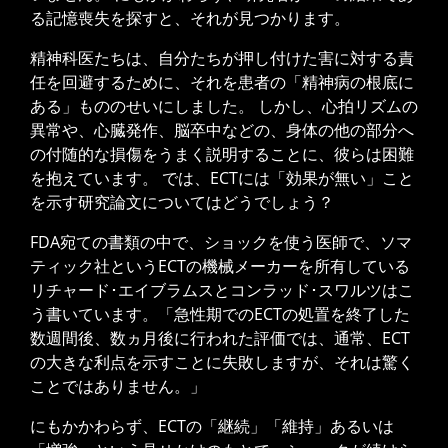
る記憶喪失を探すと、それが見つかります。
精神科医たちは、自分たちが押し付けた害に対する責
任を回避するために、それを患者の「精神病の根底に
ある」もののせいにしました。 しかし、心拍リズムの
異常や、心臓発作、脳卒中などの、身体の他の部分へ
の付随的な損傷をうまく説明することに、彼らは困難
を抱えています。 では、ECTには「効果が無い」こと
を示す研究論文についてはどうでしょう？
FDA宛ての書類の中で、ショックを使う医師で、ソマ
ティック社というECTの機械メーカーを所有している
リチャード･エイブラムスとコンラッド･スワルツはこ
う書いています。「急性期でのECTの処置を終了した
数週間後、数ヵ月後に行われた評価では、通常、ECT
無料ダウンロード
の大きな利点を示すことに失敗しますが、それは驚く
ことではありません。」
にもかかわらず、ECTの「継続」「維持」あるいは