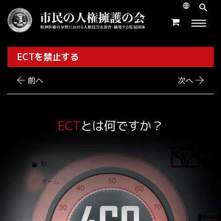
ECTを禁止する
前へ
次へ
ECT
とは何ですか？