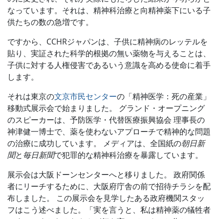
なっています。それは、精神科治療と向精神薬下にいる子
供たちの数の急増です。
ですから、CCHRジャパンは、子供に精神病のレッテルを
貼り、実証された科学的根拠の無い薬物を与えることは、
子供に対する人権侵害であるいう意識を高める使命に着手
します。
それは東京の
文京市民センター
の「精神医学：死の産業」
移動式展示会で始まりました。 グランド・オープニング
のスピーカーは、予防医学・代替医療振興協会 理事長の
神津健一博士で、薬を使わないアプローチで精神的な問題
の治療に成功しています。 メディアは、全国紙の
朝日新
聞
と
毎日新聞
で犯罪的な精神科治療を暴露しています。
展示会は大阪ドーンセンターへと移りました。 政府関係
者にリーチするために、大阪府庁舎の前で招待チラシを配
布しました。 この展示会を見学したある政府機関スタッ
フはこう述べました。「実を言うと、私は精神薬の犠牲者