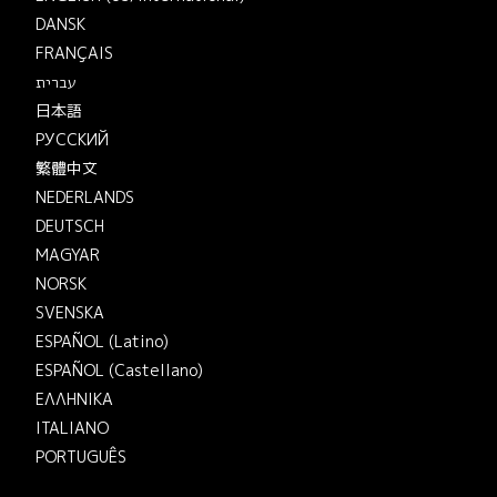
DANSK
FRANÇAIS
עברית
日本語
РУССКИЙ
繁體中文
NEDERLANDS
DEUTSCH
MAGYAR
NORSK
SVENSKA
ESPAÑOL (Latino)
ESPAÑOL (Castellano)
ΕΛΛΗΝΙΚA
ITALIANO
PORTUGUÊS