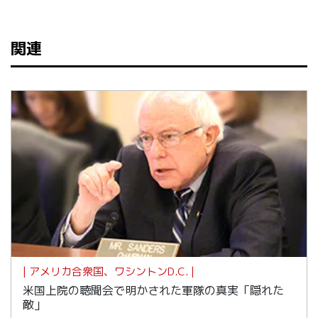
関連
| アメリカ合衆国、ワシントンD.C. |
米国上院の聴聞会で明かされた軍隊の真実「隠れた
敵」