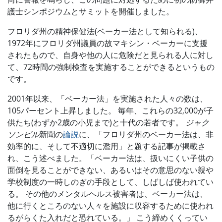
護士シンポジウムとサミットを開催しました。
フロリダ州の精神保健法(ベーカー法として知られる)、
1972年にフロリダ州議員の故マキシン・ベーカーに支援
されたもので、自身や他の人に危険だと見られる人に対し
て、72時間の強制検査を実施することができるというもの
です。
2001年以来、「ベーカー法」を実施された人々の数は、
105パーセント上昇しました。 毎年、これらの32,000が子
供たち(わずか2歳の小児まで)と十代の若者です。
ジャク
ソンビル
新聞の
論説
に、「フロリダ州のベーカー法は、非
効率的に、そして不適切に濫用」と題する記事が掲載さ
れ、こう述べました。「ベーカー法は、扱いにくい子供の
面倒を見ることができない、あるいはその意思のない親や
学校制度の一時しのぎの手段として、しばしば使われてい
る。 その他のメンタルヘルス被害者は、ベーカー法は、
他に行くところのない人々を施設に収容するために使われ
るがらくた入れだと恐れている。」 こう締めくくってい