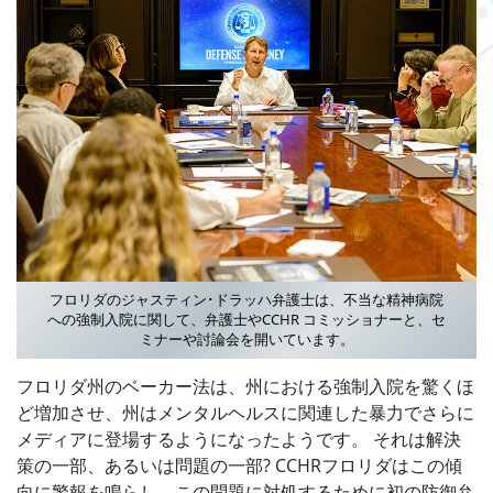
フロリダのジャスティン･ドラッハ弁護士は、不当な精神病院
への強制入院に関して、弁護士やCCHR コミッショナーと、セ
ミナーや討論会を開いています。
フロリダ州のベーカー法は、州における強制入院を驚くほ
ど増加させ、州はメンタルヘルスに関連した暴力でさらに
メディアに登場するようになったようです。 それは解決
策の一部、あるいは問題の一部? CCHRフロリダはこの傾
向に警報を鳴らし、この問題に対処するために初の防御弁