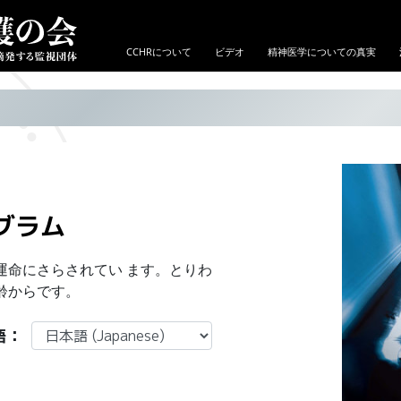
CCHRについて
ビデオ
精神医学についての真実
、
グラム
運命にさらされてい ます。とりわ
齢からです。
語：