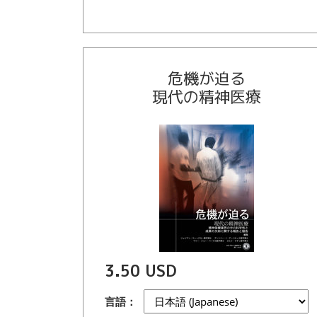
危機が迫る
現代の精神医療
3.50 USD
言語：