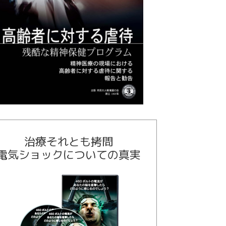
治療それとも拷問
電気ショックについての真実