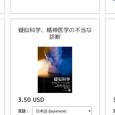
疑似科学、精神医学の不当な
診断
3.50 USD
言語：