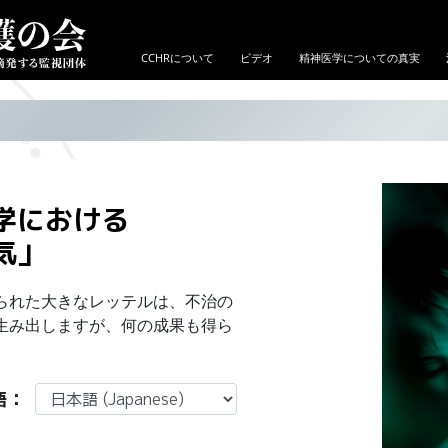
CCHRについて
ビデオ
精神医学についての真実
学における
気」
られた大きなレッテルは、不治の
生み出しますが、何の成果も得ら
語：