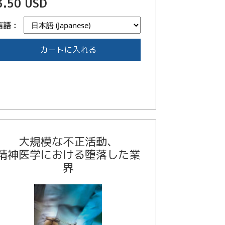
3.50 USD
言語：
カートに入れる
大規模な不正活動、
精神医学における堕落した業
界