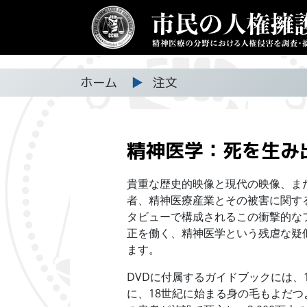
ホーム
▶
注文
精神医学：死を生み
貴重な歴史的映像と現代の映像、ま
者、精神医療産業とその被害に関する
タビューで構成されるこの衝撃的な
正を働く、精神医学という残虐な疑
ます。
DVDに付属するガイドブックには、
に、
18世紀
に始まる身の毛もよだつ