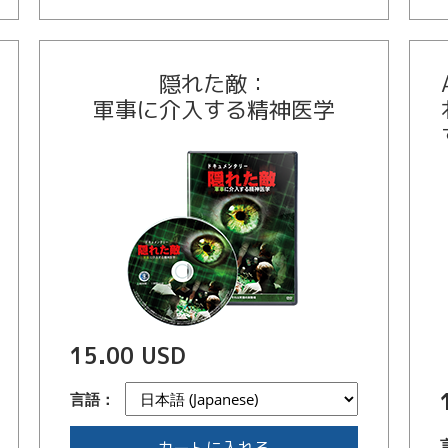
隠れた敵：
軍事に介入する精神医学
15.00 USD
言語：