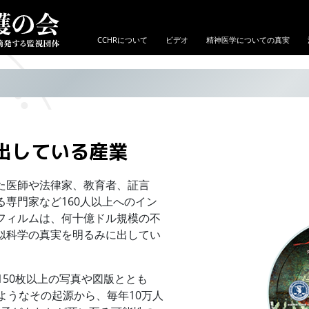
CCHRについて
ビデオ
精神医学についての真実
出している産業
た医師や法律家、教育者、証言
専門家など160人以上へのイン
フィルムは、何十億ドル規模の不
似科学の真実を明るみに出してい
150枚以上の写真や図版ととも
ようなその起源から、毎年10万人