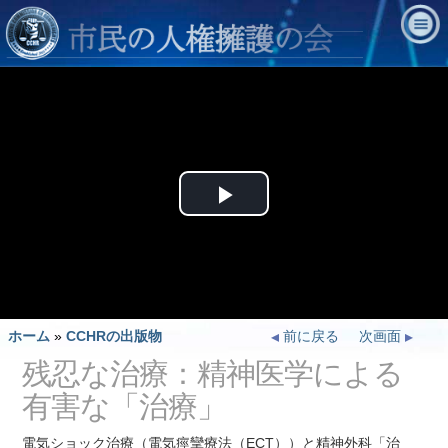
Play
Video
ホーム
»
CCHRの出版物
前に戻る
次画面
残忍な治療：精神医学による
有害な「治療」
電気ショック治療（電気痙攣療法（ECT））と精神外科「治