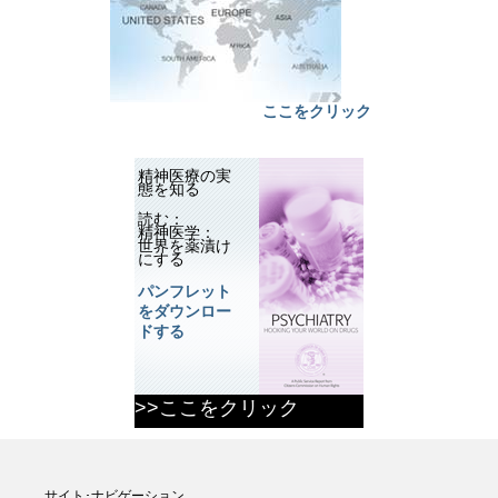
ここをクリック
精神医療の実
態を知る
読む：
精神医学：
世界を薬漬け
にする
パンフレット
をダウンロー
ドする
>>ここをクリック
サイト･ナビゲーション