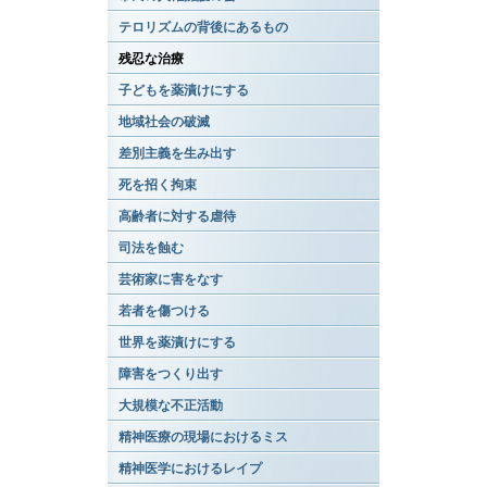
テロリズムの背後にあるもの
残忍な治療
子どもを薬漬けにする
地域社会の破滅
差別主義を生み出す
死を招く拘束
高齢者に対する虐待
司法を蝕む
芸術家に害をなす
若者を傷つける
世界を薬漬けにする
障害をつくり出す
大規模な不正活動
精神医療の現場におけるミス
精神医学におけるレイプ