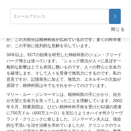
嘘と理不尽な暴力を受けただけでした。妻のうつは治らず、記
憶力は今でも異常な状態です…二人とも行われたことに怒りを
覚えています。目の前で妻がレイプされたような感じです。」
ECTと精神外科によって文字通り数十億もの利益がもたらさ
閉じる
れ、今日これらに関するひどく誤った情報が氾濫しています
が、この大部分は精神科医が広めているのです。多くの科学者
が、この手術に批判的な見解を示しています。
30年以上、ECTの効果を研究した神経科医のジョン・フリード
バーグ博士は述べています。「ショック療法が人々に及ぼす一
般的な影響はとても表現し難いものです。人々の野心と生命力
を破壊します。そして人々を受身で無気力にするのです。私の
意見ですが、記憶喪失に加えて、無気力、エネルギーの欠如が
原因で…精神科医は今でもそれをやってのけています。
マリー・ルー・ジンマーマンは、精神科医の手にかかり、自分
が大望と生命力を失ってしまったことを理解しています。2002
年６月、陪審員団は、ひどい精神外科手術を受けた62歳の患者
に750万ドル（600万ユーロ）を支払うようオハイオ州クリーヴ
ランド・クリニックに命じました。ジンマーマン夫人は、強迫
的な手洗いを治す治療を求めていましたが、クリニックのウェ