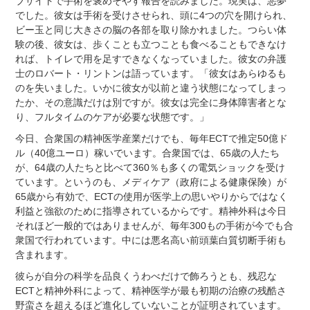
ブサイトで手術を褒めそやす報告を読みました。現実は、悪夢
でした。彼女は手術を受けさせられ、頭に4つの穴を開けられ、
ビー玉と同じ大きさの脳の各部を取り除かれました。つらい体
験の後、彼女は、歩くことも立つことも食べることもできなけ
れば、トイレで用を足すできなくなっていました。彼女の弁護
士のロバート・リントンは語っています。「彼女はあらゆるも
のを失いました。いかに彼女が以前と違う状態になってしまっ
たか、その意識だけは別ですが。彼女は完全に身体障害者とな
り、フルタイムのケアが必要な状態です。」
今日、合衆国の精神医学産業だけでも、毎年ECTで推定50億ド
ル（40億ユーロ）稼いでいます。合衆国では、65歳の人たち
が、64歳の人たちと比べて360％も多くの電気ショックを受け
ています。というのも、メディケア（政府による健康保険）が
65歳から有効で、ECTの使用が医学上の思いやりからではなく
利益と強欲のために指導されているからです。精神外科は今日
それほど一般的ではありませんが、毎年300もの手術が今でも合
衆国で行われています。中には悪名高い前頭葉白質切断手術も
含まれます。
彼らが自分の科学を品良くうわべだけで飾ろうとも、残忍な
ECTと精神外科によって、精神医学が最も初期の治療の残酷さ
野蛮さを超えるほど進化していないことが証明されています。