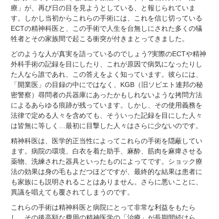
療」が、再び日の目を見ようとしている、と報じられていま
す。しかし当初からこれらの手術には、これを信じ切っている
ECTの精神科医と、この手術で人生を台無しにされた多くの犠
牲者とその家族間で起こる衝突が付きまとってきました。
どのような人が真実を語っているのでしょう?実際のECTや精神
外科手術の記録を目にしたり、これが原因で病気になったりし
た人なら誰であれ、この答えをよく知っています。彼らには、
「開業医」の目録の中にではなく、KGB（旧ソビエト連邦の秘
密警察）尋問者の兵器庫にあったかもしれないような拷問方法
によるあらゆる痕跡が残っています。しかし、その使用義務を
法律で定める人々を含めても、そういった記録を目にした人々
は皆無に等しく…最初に目撃した人々はさらに少ないのです。
精神科医は、医学的正当性によってこれらの手術を隠蔽してい
ます。病院の環境、白衣を着た助手、麻酔、筋肉を麻痺させる
薬物、洗練された器具といったものによってです。ショック療
法の効果は身の毛もよだつほどですが、最終的な結果は患者に
も家族にも説明されることはありません。さらに悪いことに、
異議を唱えても覆されてしまうのです。
これらの手術は精神科医と病院にとって非常な利益をもたら
し、その後高額な費用の精神医学の「治療」が長期間続けら