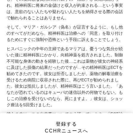
れ、精神科医に将来の金儲けと収入が約束される…という事実
は、意欲のない人たちや疑わない人たちを納得させる際の会話
で触れられることはありません。
そして、マリア・ガルシア（偽名）が証言するように、もし他
のすべてがだめなら、精神科医は治療への「同意」を取り付け
るためにすぐに強制や恐怖という手段に訴えることでしょう。
ヒスパニックの中年の主婦であるマリアは、憂うつな気分が続
いた後に精神科医にかかり、向精神薬を処方されました。制御
不可能な身体の動きを経験した後…これは薬物が彼女の神経系
に及ぼした損傷の結果だったのですが…その精神科医はECTを
勧めてきたのです。彼女は拒否しましたが、薬物の解毒治療を
受けるため病院に収容された際に、再びECTが勧められまし
た。彼女は抵抗しましたが、精神科医はこう言いました。「あ
なたが恐れているのはキューバの迷信以外の何物でもない。も
しこの治療を受けないのなら、死にますよ。」彼女は、ショッ
ク療法を5回受けました。
彼女の夫は、この出来事についてこう語っています。「ECT治
療の結果として…妻の記憶力は大きく損なわれました。42年も
登録する
の間、第二外国語として英語を話していましたが、ほとんど話
CCHRニュースへ
したり理解したりすることができなくなったのです。裏切りと