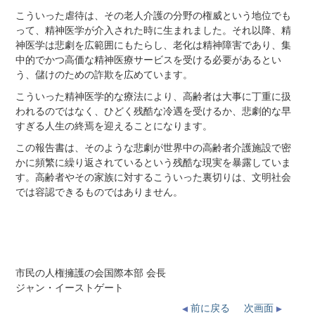
こういった虐待は、その老人介護の分野の権威という地位でも
って、精神医学が介入された時に生まれました。それ以降、精
神医学は悲劇を広範囲にもたらし、老化は精神障害であり、集
中的でかつ高価な精神医療サービスを受ける必要があるとい
う、儲けのための詐欺を広めています。
こういった精神医学的な療法により、高齢者は大事に丁重に扱
われるのではなく、ひどく残酷な冷遇を受けるか、悲劇的な早
すぎる人生の終焉を迎えることになります。
この報告書は、そのような悲劇が世界中の高齢者介護施設で密
かに頻繁に繰り返されているという残酷な現実を暴露していま
す。高齢者やその家族に対するこういった裏切りは、文明社会
では容認できるものではありません。
市民の人権擁護の会国際本部 会長
ジャン・イーストゲート
前に戻る
次画面