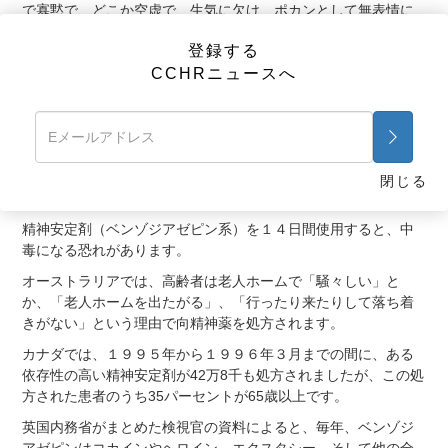
で寡黙で、どこか空虚で、生気に欠け、ポカンとして無表情に
何かを見つめていたり、深く内向し誰とも話したがらなかった
登録する
りするように見えます。こういった状態は、薬物のほかにも、
CCHRニュースへ
電気ショック療法（ECT）や、苦痛を伴う屈辱的な縛り付けに
よっても引き起こされます。
こういった事態は、高齢者介護の施設や職員による失敗という
よりは、ここ数十年のうちに高齢者介護に広範囲に導入され
た、精神医学の治療がもたらしたものです。
閉じる
高齢者の「治療」についての以下の事実を考察してください。
精神安定剤（ベンゾジアゼピン系）を１４日間使用すると、中
毒になる恐れがあります。
オーストラリアでは、高齢者は老人ホームで「騒々しい」と
か、「老人ホームを出たがる」、「行ったり来たりして落ち着
きがない」という理由で向精神薬を処方されます。
カナダでは、１９９５年から１９９６年３月までの間に、ある
依存性の高い精神安定剤が42万8千も処方されましたが、この処
方された患者のうち35パーセントが65歳以上です。
英国内務省がまとめた検視官の資料によると、毎年、ベンゾジ