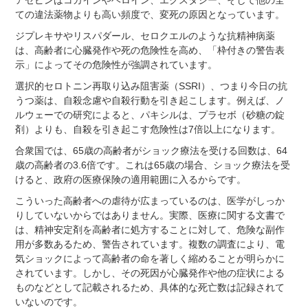
アゼピンはコカインやヘロイン、エクスタシー、そして他の全
ての違法薬物よりも高い頻度で、変死の原因となっています。
ジプレキサやリスパダール、セロクエルのような抗精神病薬
は、高齢者に心臓発作や死の危険性を高め、「枠付きの警告表
示」によってその危険性が強調されています。
選択的セロトニン再取り込み阻害薬（SSRI）、つまり今日の抗
うつ薬は、自殺念慮や自殺行動を引き起こします。例えば、ノ
ルウェーでの研究によると、パキシルは、プラセボ（砂糖の錠
剤）よりも、自殺を引き起こす危険性は7倍以上になります。
合衆国では、65歳の高齢者がショック療法を受ける回数は、64
歳の高齢者の3.6倍です。これは65歳の場合、ショック療法を受
けると、政府の医療保険の適用範囲に入るからです。
こういった高齢者への虐待が広まっているのは、医学がしっか
りしていないからではありません。実際、医療に関する文書で
は、精神安定剤を高齢者に処方することに対して、危険な副作
用が多数あるため、警告されています。複数の調査により、電
気ショックによって高齢者の命を著しく縮めることが明らかに
されています。しかし、その死因が心臓発作や他の症状による
ものなどとして記載されるため、具体的な死亡数は記録されて
いないのです。