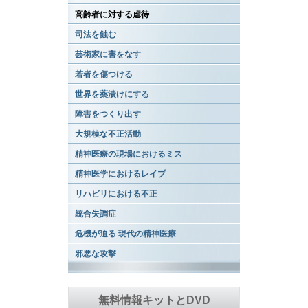
高齢者に対する虐待
司法を蝕む
芸術家に害をなす
若者を傷つける
世界を薬漬けにする
障害をつくり出す
大規模な不正活動
精神医療の現場におけるミス
精神医学におけるレイプ
リハビリにおける不正
統合失調症
危機が迫る 現代の精神医療
邪悪な攻撃
無料情報キットとDVD