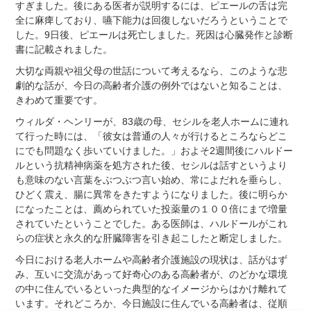
すぎました。後にある医者が説明するには、ピエールの舌は完
全に麻痺しており、嚥下能力は回復しないだろうということで
した。9日後、ピエールは死亡しました。死因は心臓発作と診断
書に記載されました。
大切な両親や祖父母の世話について考えるなら、このような悲
劇的な話が、今日の高齢者介護の例外ではないと知ることは、
きわめて重要です。
ウィルダ・ヘンリーが、83歳の母、セシルを老人ホームに連れ
て行った時には、「彼女は普通の人々が行けるところならどこ
にでも問題なく歩いていけました。」およそ2週間後にハルドー
ルという抗精神病薬を処方された後、セシルは話すというより
も意味のない言葉をぶつぶつ言い始め、常によだれを垂らし、
ひどく震え、腸に異常をきたすようになりました。後に明らか
になったことは、薦められていた投薬量の１００倍にまで増量
されていたということでした。ある医師は、ハルドールがこれ
らの症状と永久的な肝臓障害を引き起こしたと断定しました。
今日における老人ホームや高齢者介護施設の現状は、話がはず
み、互いに交流があって好奇心のある高齢者が、のどかな環境
の中に住んでいるといった典型的なイメージからはかけ離れて
います。それどころか、今日施設に住んでいる高齢者は、従順