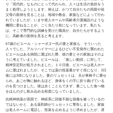
り「現代的」なものにとって代わられ、人々は生活の負担をう
まく処理しようとします。例えば、かつて自分たちの両親や祖
父母の面倒を見ることは、地域や教会、家族などによって行わ
れていましたが、いまや老人ホームや高齢者介護施設のような
機関に委ねることが、ごく当たり前になっています。私たち
は、そこで専門的な訓練を受けた職員が、自分たちがするよう
に、高齢者の面倒を見ると考えます。
67歳のピエール・シャーボヌー氏の妻と家族も、そういった
人々でした。アルツハイマーによるひどい不安発作に襲われた
ピエールはある病院に運ばれた際、彼の妻とその家族はそのよ
うに考えていました。ピエールは、「激しい動揺」に対して、
精神安定剤が処方されました。１０日後、ピエールは老人ホー
ムに運ばれましたが、そこでは薬の投薬量がすぐ倍になり、3日
後には3倍になりました。妻のリュセットは、夫が車椅子に乗せ
られ、あごが胸に触れるほど、身体をくの字に折り曲げている
のを見つけました。彼は歩くこともできず、裏ごしした食べ物
をほんの少し飲み込める程度になっていました。
抗精神病薬が原因で、神経系に回復不能な損傷を被っているの
ではないかと、ある薬剤師がリュセットに警告しました。家族
は老人ホームに電話し、投薬を止めるように求めましたが、遅