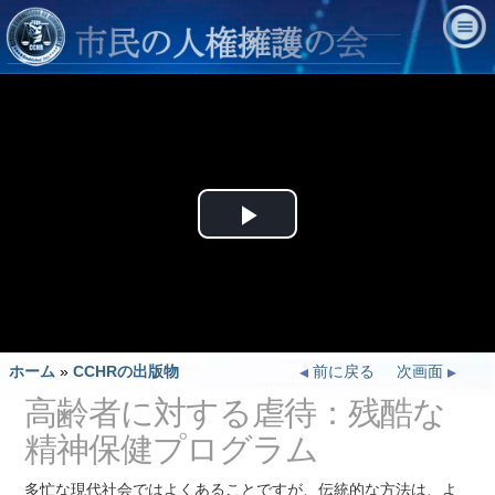
Play
Video
ホーム
»
CCHRの出版物
前に戻る
次画面
高齢者に対する虐待：残酷な
精神保健プログラム
多忙な現代社会ではよくあることですが、伝統的な方法は、よ