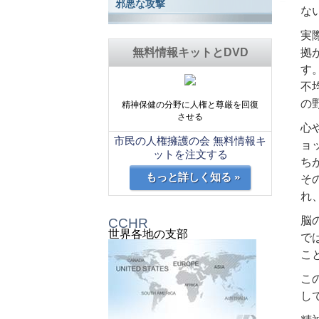
邪悪な攻撃
な
実
無料情報キットとDVD
拠
す
不
の
精神保健の分野に人権と尊厳を回復
させる
心
市民の人権擁護の会 無料情報キ
ョ
ットを注文する
ち
もっと詳しく知る »
そ
れ
脳
CCHR
世界各地の支部
で
こ
こ
し