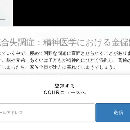
統合失調症：精神医学における金儲
きていく中で、極めて困難な問題に直面させられることがあり
す。親や兄弟、あるいは子どもが精神的にひどく混乱し、普通
てしまったら、家族全員が途方に暮れてしまうでしょう。
のようなことが起こったら、誰に頼ればよいのでしょうか？
登録する
神科医によれば、メンタルヘルスの「専門家」である精神科に
CCHRニュースへ
の人がすでに気付いていることですが、それは欺瞞です。
5年間以上も家庭医として診療し、市民の人権擁護の会の諮問委
医師は、こう警鐘を鳴らしています。「精神科医は心について
送信
脳）に過ぎないものとして扱います。彼らは精神性や規範的な
ていません。死刑執行人が命を助けることに興味を感じないの