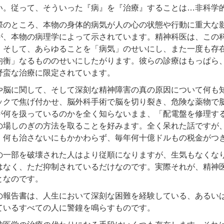
い。従って、そういった『病』を『治療』することは…非科学
際のところ、本物の身体的病気が人の心の状態や行動に重大な
が、本物の病理学によって示されています。精神科医は、この
。そして、あらゆることを「病気」のせいにし、また一度も存
均衡」なるもののせいにしたがります。彼らの診療はもっぱら
野蛮な治療に限定されています。
や脳に関して、そして深刻な精神障害の真の原因について何も
ックで焦げ付かせ、脳外科手術で脳を切り裂き、危険な薬物で
が何を扱っているのかを全く知らないまま、「配電盤を修理す
の場しのぎの方法を取ることを好みます。全く呆れた話ですが
、何も治さないにもかかわらず、毎年何十億ドルもの税金がつ
の一部を破壊された人はより従順になりますが、生気もなくな
はなく、ただ抑制されているだけなのです。実際それが、精神
となのです。
の報告書は、人生において深刻な困難を経験している、あるい
ているすべての人に警鐘を鳴らすものです。