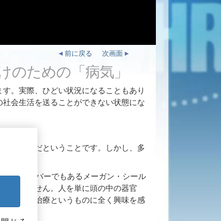
前に戻る
次画面
けのための「病気」
ます。実際、ひどい状況になることもあり
の社会生活を送ることができない状態にな
相談すべきだということです。しかし、多
員会のメンバーでもあるメーガン・シール
何も知りません。人を単に頭の中の器官
医療ないし治療というものに全く興味を感
と同じです。