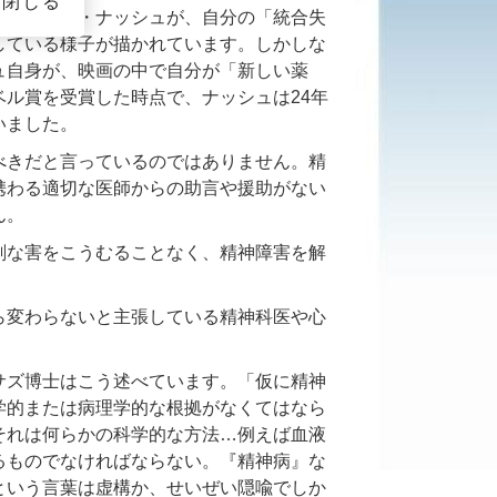
閉じる
者のジョン・ナッシュが、自分の「統合失
している様子が描かれています。
しかしな
ュ自身が、映画の中で自分が「新しい薬
ル賞を受賞した時点で、ナッシュは24年
いました。
べきだと言っているのではありません。精
携わる適切な医師からの助言や援助がない
ん。
刻な害をこうむることなく、精神障害を解
ら変わらないと主張している精神科医や心
サズ博士はこう述べています。「仮に精神
学的または病理学的な根拠がなくてはなら
それは何らかの科学的な方法…例えば血液
るものでなければならない。『精神病』な
という言葉は虚構か、せいぜい隠喩でしか