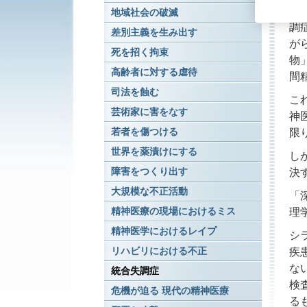
「
地域社会の破滅
調
差別主義を生み出す
が
死を招く拘束
物
高齢者に対する虐待
間
司法を蝕む
こ
芸術家に害をなす
神
若者を傷つける
限
世界を薬漬けにする
し
障害をつくり出す
決
大規模な不正活動
「
精神医療の現場におけるミス
理
精神医学におけるレイプ
シ
リハビリにおける不正
疾
な
統合失調症
検
危機が迫る 現代の精神医療
る