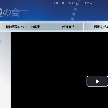
1-800-869-2247
注文
精神医学についての真実
代替療法
活動を始
お
Pla
Vid