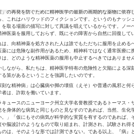
ビューティフル・マインド」という映画では、ノーベル賞受賞
症」の再発を防ぐために精神医学の最新の画期的な薬物に依存
ら、これはハリウッドのフィクションです。というのもナッシ
」を取る場面の描写に対して異議を唱えているからです。ノーベ
精神医薬を服用しておらず、既にその障害から自然に回復して
れは、向精神薬を処方された人は誰でもただちに服用を止める
医薬には危険な副作用があるため、精神科ではなく通常医療に
りは、どのような精神医薬の服用も中止するべきではありませ
かしながら、私たちは、精神医学特有の危険性と欠陥による深
する策があるということを強調したいのです。
深刻な精神病」は心臓病や脚の壊疽（えそ）や普通の風邪と何
学者は、詐欺を働いています。
ラキュースのニューヨーク州立大学名誉教授であるトーマス・
患を身体的な病気と同じものと見なすのであれば、当然、生化
い。」「仮にもその病気が科学的な実質を有するのであれば、
査や脳波計のようなもので取り組まれ、計測され、試験され得
ものは、そのような形では計測できない。である以上、『病』