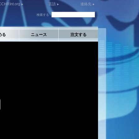
CCHRInt.org
言語
連絡先
検索する
める
ニュース
注文する
y
eo