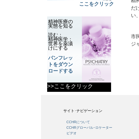
精
ここをクリック
だ
い
精神医療の
実態を知る
読む：
市
精神医学：
世界を薬漬
ジ
けにする
パンフレッ
トをダウン
ロードする
>>ここをクリック
サイト･ナビゲーション
CCHRについて
CCHRグローバル･ロケーター
ビデオ