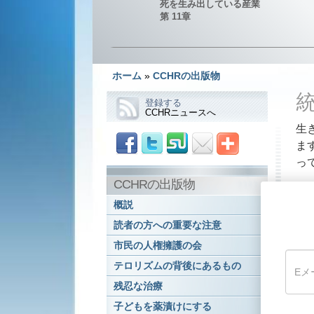
死を生み出している産業
第 11章
ホーム
»
CCHRの出版物
登録する
CCHRニュースへ
生
ま
っ
CCHRの出版物
こ
概説
精
読者の方への重要な注意
く
市民の人権擁護の会
2
テロリズムの背後にあるもの
ズ
（
残忍な治療
じ
子どもを薬漬けにする