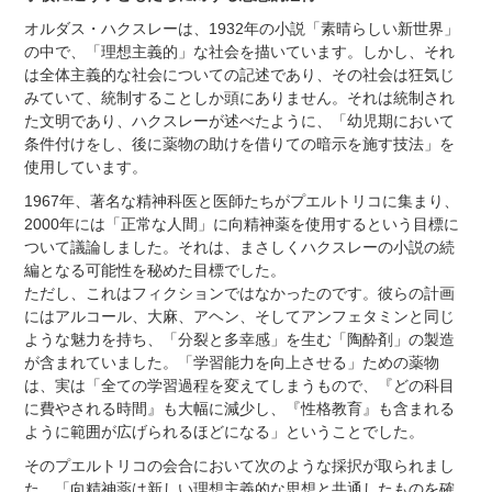
オルダス・ハクスレーは、1932年の小説「素晴らしい新世界」
の中で、「理想主義的」な社会を描いています。しかし、それ
は全体主義的な社会についての記述であり、その社会は狂気じ
みていて、統制することしか頭にありません。
それは統制され
た文明であり、ハクスレーが述べたように、「幼児期において
条件付けをし、後に薬物の助けを借りての暗示を施す技法」を
使用しています。
1967年、著名な精神科医と医師たちがプエルトリコに集まり、
2000年には「正常な人間」に向精神薬を使用するという目標に
ついて議論しました。それは、まさしくハクスレーの小説の続
編となる可能性を秘めた目標でした。
ただし、これはフィクションではなかったのです。彼らの計画
にはアルコール、大麻、アヘン、そしてアンフェタミンと同じ
ような魅力を持ち、「分裂と多幸感」を生む「陶酔剤」の製造
が含まれていました。「学習能力を向上させる」ための薬物
は、実は「全ての学習過程を変えてしまうもので、『どの科目
に費やされる時間』も大幅に減少し、『性格教育』も含まれる
ように範囲が広げられるほどになる」ということでした。
そのプエルトリコの会合において次のような採択が取られまし
た。「向精神薬は新しい理想主義的な思想と共通したものを確