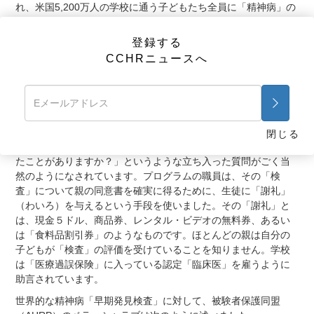
れ、米国5,200万人の学校に通う子どもたち全員に「精神病」の
「早期発見検査をする」ことが提言されました。
「治療」とは
結局のところは薬物療法を意味します。ほとんどの場合、一生
登録する
精神的問題を抱える患者を効果的に作り出す非常に高価な薬が
CCHRニュースへ
使われます。それにより政府や保険機関に保険金を請求するこ
とができます。
行動の統制に基づく「検査」のための質問表はすでに多くの教
育制度の中にあります。「あなたは自分の両親の陰部がどれく
らい毛深いと思いますか？」あるいは「あなた、またはあなた
閉じる
の家族の誰かは今までレイプされた、あるいは性的虐待を受け
たことがありますか？」というような立ち入った質問がごく当
然のようになされています。プログラムの職員は、その「検
査」について親の同意書を確実に得るために、生徒に「謝礼」
（わいろ）を与えるという手段を使いました。その「謝礼」と
は、現金５ドル、商品券、レンタル・ビデオの無料券、あるい
は「食料品割引券」のようなものです。ほとんどの親は自分の
子どもが「検査」の評価を受けていることを知りません。学校
は「医療過誤保険」に入っている認定「臨床医」を雇うように
助言されています。
世界的な精神病「早期発見検査」に対して、被験者保護同盟