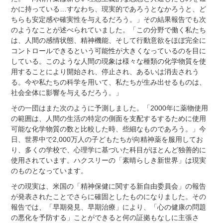
かに持っている…すなわち、現実的であろうとなかろうと、ど
ちらも安定感や確実性を与えるだろう。」その結果報告でも次
のようなことが述べられていました。「この分野で働く私たち
は、人間の感情状態、精神機能、そして行動意欲をほぼ完全に
コントロールできるという可能性が大きくなっているのを目に
している。このような人間の現象は様々な種類の化学物質を使
用することにより開始され、停止され、あるいは消去されう
る。今や私たちの科学を用いて、私たちが生み出せるものは、
社会全体に影響を与えるだろう。」
その一団はまた次のように予測しました。「2000年に薬物使用
の範囲は、人間の生活の特定の側面を支配するするために使用
可能な化学物質の数と比較した時、些細なものであろう。」
今
日、世界中で2,000万人の子どもたちが向精神薬を服用してお
り、多くの学校で、心理学に基づいた科目がほとんど独善的に
使用されています。ハクスリーの「素晴らしき新世界」は現実
のものとなっています。
その現実は、米国の「精神保健に関する新自由委員会」の報告
が発表されたことでさらに確固としたものになりました。その
報告では、「早期発見、早期治療」により、「心の健康の問題
の悪化を予防する」ことができると何の証拠もなしに主張さ