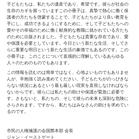
子どもたちは、私たちの遺産であり、希望です。彼らが社会の
生存のカギを握っていますこの小冊子は、真摯で熱心に働く保
護者の方たちを啓蒙することで、子どもたちがより良い教育を
手にし、成功できるようにするために、そして子どもたちへの
愛やその幸福のために働く献身的な教職に就かれている方たち
のために出版されました。子どもたちは貴重な存在であり、愛
や保護を必要としています。今日という新たな生活、そしてさ
らに重要な明日という新たな生活の象徴でもあるのです。この
小冊子は、このことについて直感的に理解しているあらゆる
人々のためのものでもあります。
この情報を読むのは簡単ではなく、心地よいものでもありませ
んが、辛抱強く読み進めてください。子どもたちがのっぴきな
らない状況にあるという最も厳しい現実を直視しなければなら
ないからです。彼らには私たちの助けや保護が緊急に必要で
す。さもないと、私たちの、そして彼らの未来も深刻な危険に
さらされます。ですから、私たちはみなさんの助けを求めてい
るのです。
市民の人権擁護の会国際本部 会長
ジャン・イーストゲート