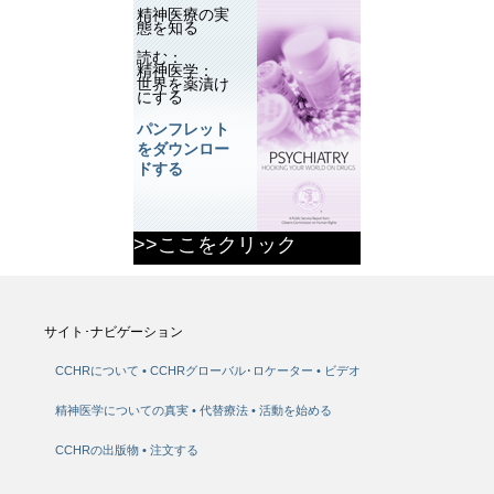
精神医療の実
態を知る
読む：
精神医学：
世界を薬漬け
にする
パンフレット
をダウンロー
ドする
>>ここをクリック
サイト･ナビゲーション
CCHRについて
CCHRグローバル･ロケーター
ビデオ
精神医学についての真実
代替療法
活動を始める
CCHRの出版物
注文する