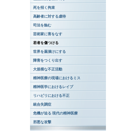
死を招く拘束
高齢者に対する虐待
司法を蝕む
芸術家に害をなす
若者を傷つける
世界を薬漬けにする
障害をつくり出す
大規模な不正活動
精神医療の現場におけるミス
精神医学におけるレイプ
リハビリにおける不正
統合失調症
危機が迫る 現代の精神医療
邪悪な攻撃