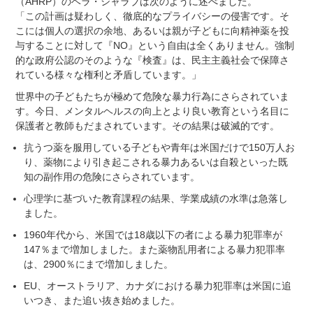
（AHRP）のベラ・シャラブは次のように述べました。
「この計画は疑わしく、徹底的なプライバシーの侵害です。そ
こには個人の選択の余地、あるいは親が子どもに向精神薬を投
与することに対して『NO』という自由は全くありません。強制
的な政府公認のそのような『検査』は、民主主義社会で保障さ
れている様々な権利と矛盾しています。」
世界中の子どもたちが極めて危険な暴力行為にさらされていま
す。今日、メンタルヘルスの向上とより良い教育という名目に
保護者と教師もだまされています。その結果は破滅的です。
抗うつ薬を服用している子どもや青年は米国だけで150万人お
り、薬物により引き起こされる暴力あるいは自殺といった既
知の副作用の危険にさらされています。
心理学に基づいた教育課程の結果、学業成績の水準は急落し
ました。
1960年代から、米国では18歳以下の者による暴力犯罪率が
147％まで増加しました。また薬物乱用者による暴力犯罪率
は、2900％にまで増加しました。
EU、オーストラリア、カナダにおける暴力犯罪率は米国に追
いつき、また追い抜き始めました。