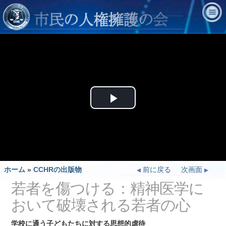
Play
Video
ホーム
»
CCHRの出版物
前に戻る
次画面
若者を傷つける：精神医学に
おいて破壊される若者の心
学校に通う子どもたちに対する思想的虐待