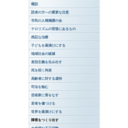
概説
読者の方への重要な注意
市民の人権擁護の会
テロリズムの背後にあるもの
残忍な治療
子どもを薬漬けにする
地域社会の破滅
差別主義を生み出す
死を招く拘束
高齢者に対する虐待
司法を蝕む
芸術家に害をなす
若者を傷つける
世界を薬漬けにする
障害をつくり出す