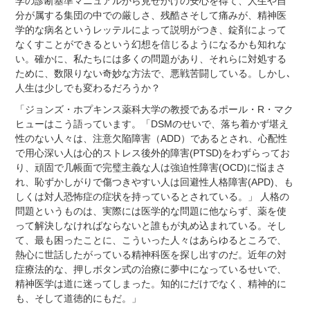
学の診断基準マニュアルから見せかけの安心を得て、人生や自
分が属する集団の中での厳しさ、残酷さそして痛みが、精神医
学的な病名というレッテルによって説明がつき、錠剤によって
なくすことができるという幻想を信じるようになるかも知れな
い。確かに、私たちには多くの問題があり、それらに対処する
ために、数限りない奇妙な方法で、悪戦苦闘している。しかし､
人生は少しでも変わるだろうか？
「ジョンズ・ホプキンス薬科大学の教授であるポール・R・マク
ヒューはこう語っています。「DSMのせいで、落ち着かず堪え
性のない人々は、注意欠陥障害（ADD）であるとされ、心配性
で用心深い人は心的ストレス後外的障害(PTSD)をわずらってお
り、頑固で几帳面で完璧主義な人は強迫性障害(OCD)に悩まさ
れ、恥ずかしがりで傷つきやすい人は回避性人格障害(APD)、も
しくは対人恐怖症の症状を持っているとされている。」
人格の
問題というものは、実際には医学的な問題に他ならず、薬を使
って解決しなければならないと誰もが丸め込まれている。そし
て、最も困ったことに、こういった人々はあらゆるところで、
熱心に世話したがっている精神科医を探し出すのだ。近年の対
症療法的な、押しボタン式の治療に夢中になっているせいで、
精神医学は道に迷ってしまった。知的にだけでなく、精神的に
も、そして道徳的にもだ。」