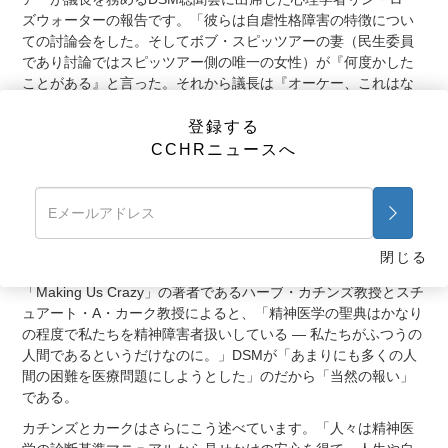
ズウォーターの報告です。「彼らは自虐性格障害の特徴につい
ての討論会をした。そしてボブ・スピッツアーの妻（民生委員
であり討論ではスピッツアー側の唯一の女性）が『何度かした
ことがある』と言った。それから議長は『オーケー、これはな
しだ』と言った。」
あなたがこれを見たら、こういうでしょ
う。「ちょっと待ってくれ、これは『科学』なんだから、我々
登録する
にケチをつける権利はないんじゃないか？」
CCHRニュースへ
心理学者であり、『法廷の娼婦：精神医学の証言の欺瞞性とア
メリカ司法に対するレイプ』の著者である、マーガレット・ハ
ーゲン博士はDSMの投票システムの背後にある真の動機につい
て率直に述べています。それは、「もしあなたが診断結果を出
閉じる
せなかったら、請求書を送れませんよ」
「Making Us Crazy」の著者であるハーブ・カチンズ教授とスチ
ュアート・A・カーク教授によると、「精神医学の聖典はかなり
の程度で私たちを精神障害者扱いしている ― 私たちがふつうの
人間であるというだけなのに。」
DSMが「あまりにも多くの人
間の困難を医療問題にしようとした」のだから「当然の報い」
である。
カチンズとカークはさらにこう述べています。「人々は精神医