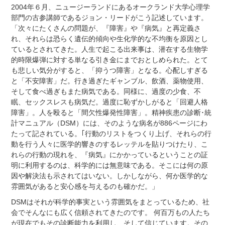
2004年６月、ニュージーランドにあるオークランド大学心理学
部門の古参講師であるジョン・リードがこう記述しています。
「次々にたくさんの問題が、『障害』や『病気』と再定義さ
れ、それらは恐らく遺伝的傾向や生化学的な不均衡を原因とし
ているとされてきた。人生で起こる出来事は、潜在する生物学
的時限爆弾に対する単なる引き金にまでおとしめられた。とて
も悲しい気分がすると、「抑うつ障害」となる。心配しすぎる
と「不安障害」だ。行き過ぎたギャンブル、飲酒、薬物使用、
そして食べ過ぎもまた病気である。同様に、過度の少食、不
眠、セックスレスも病気だ。過度に恥ずかしがると「回避人格
障害」。人を殴ると「間欠性爆発性障害」。精神疾患の診断･統
計マニュアル（DSM）には、そのような病名が886ページにわ
たって記されている。
｢行動のリストをつくり上げ、それらの行
動を行う人々に医学的響きのするレッテルを貼りつけたり、こ
れらの行動の現れを、『病気』にかかっているということの証
明に利用するのは、科学的には無意味である。そこには何の原
因や解決法も示されてはいない。しかしながら、何か医学的な
雰囲気があると安心感を与えるのも確かだ。」
DSMはそれが科学的事実という雰囲気をまとっているため、社
会でそんなにも広く信頼されてきたのです。
何百万もの人たち
が現在でもその診断能力を利用し、そして信じています。その