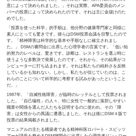
意によって決められました。」それは実際、APA委員会のメン
バーの投票によって決められたのです。それは主に金儲けのた
めでした。
「投票を使った科学」的手順は、他分野の健康専門家と同様に
素人にとっても驚きです。彼らはDSM投票会議を目撃したので
す。
「精神障害は科学的な基本や手順なしに確立されまし
た。」 DSMの審問会に出席した心理学者の言葉です。
「低い知
的努力のレベルは、驚きです。診断は、レストランを選ぶ時に
使うような多数決で発展したのです。それから、その結果がコ
ンピューターに打ち込まれます。それは私たちの純朴さを反映
しているかも知れない。しかし、私たちが信じていたのは、こ
れらのことについて科学的に考察する試みがあったということ
だ。」
1987年、「自滅性格障害」が臨時のレッテルとして投票されま
した。「自己犠牲」の人々、特に女性で一般的に落胆しやすい
職業や関係を選んだ人たちを説明するのに使われ、その「障
害」は女性からの異議に遭遇しました。それは後にDSM４版で
投票の結果掲載されました。
マニュアルの主たる構築者である精神科医ロバート・スピッツ
アーが議長を務めるDSM聴聞会に出席した心理学者リン・ロー