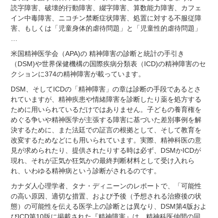
読字障害、破壊的行動障害、綴字障害、算数能力障害、カフェ
イン中毒障害、ニコチン禁断症状障害、処置に対する不服従障
害、もしくは「児童身体的虐待問題」と「児童性的虐待問題」
…
米国精神医学会（APA)の 精神障害の診断と統計の手引き
（DSM)や世界保健機構の国際疾病分類表（ICD)の精神障害のセ
クションに374の精神障害が載っています。
DSM、そしてICDの「精神障害」の章は診断の手段であるとさ
れていますが、精神疾患や情緒障害を診断したり薬を処方する
ために用いられているだけではありません。子どもの養育権を
めぐる争いや精神医学が主張する障害に基づいた差別事例を解
決するために、また法廷での証言の根拠として、そして教育を
改変するためなどにも用いられています。
実際、精神科医の意
見が求められたり、提供されたりする時は必ず、DSMかICDが
現れ、それが正気か狂気かの最終判断材料として受け入れら
れ、いわゆる精神病という診断がされるのです。
カナダ人心理学者、タナ・ディニーンのレポートで、「可能性
の高い原因、適切な措置、および予後（予想される治療後の状
態）の可能性を伝える医学上の診断とは異なり、DSM第4版およ
びICD第10版に掲載された『精神障害』は、精神科医仲間の同