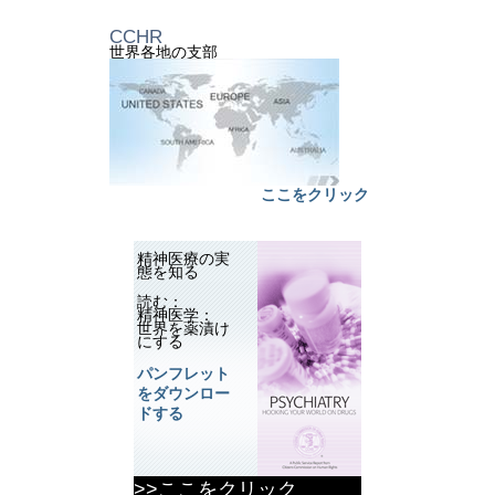
CCHR
世界各地の支部
ここをクリック
精神医療の実
態を知る
読む：
精神医学：
世界を薬漬け
にする
パンフレット
をダウンロー
ドする
>>ここをクリック