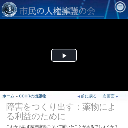
Play
Video
ホーム
»
CCHRの出版物
前に戻る
次画面
障害をつくり出す：薬物によ
る利益のために
これから話す精神障害について聞いたことがあるでしょうか？