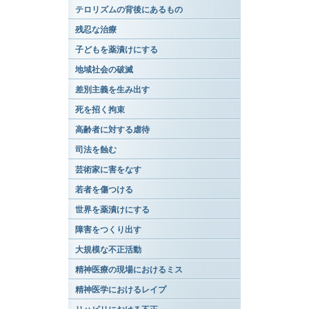
テロリズムの背後にあるもの
残忍な治療
子どもを薬漬けにする
地域社会の破滅
差別主義を生み出す
死を招く拘束
高齢者に対する虐待
司法を蝕む
芸術家に害をなす
若者を傷つける
世界を薬漬けにする
障害をつくり出す
大規模な不正活動
精神医療の現場におけるミス
精神医学におけるレイプ