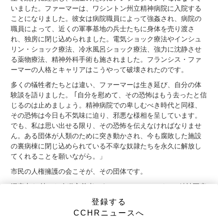
いました。ファーマーは、ワシントン州立精神病院に入院する
ことになりました。彼女は病院職員によって強姦され、病院の
職員によって、近くの軍事基地の兵士たちに身体を売り渡さ
れ、独房に閉じ込められました。電気ショック療法やインシュ
リン・ショック療法、冷水風呂ショック療法、強力に沈静させ
る薬物療法、精神外科手術も施されました。フランシス・ファ
ーマーの人格とキャリアはこうやって破壊されたのです。
多くの犠牲者たちとは違い、ファーマーは生き延び、自分の体
験談を語りました。 ｢自分を慰めて、その恐怖はもう去ったと信
じるのは止めましょう。精神病院での卑しむべき時代と同様、
その恐怖は今日も不気味に迫り、邪悪な様相を呈しています。
でも、私は思い出せる限り、その恐怖を伝えなければなりませ
ん。ある団体が人類のために突き動かされ、今も腐敗した施設
の裏病棟に閉じ込められている不幸な奴隷たちを永久に解放し
てくれることを願いながら。」
市民の人権擁護の会こそが、その団体です。
洞察力を 持った人道主義者であるL. ロン ハバードは、精神医療
分野における活動の中にある有害な本質を見抜きました。彼は
登録する
こう語っています。「人間の退廃を推進している何らかの影響
CCHRニュースへ
力を持った組織があるに違いない。」彼によって触発された