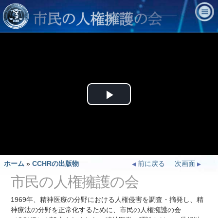
Play
Video
ホーム
»
CCHRの出版物
前に戻る
次画面
市民の人権擁護の会
1969年、精神医療の分野における人権侵害を調査・摘発し、精
神療法の分野を正常化するために、市民の人権擁護の会