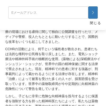
CCHRは現在、傑出した精神医学の国際監視団体となりまし
た。
CCHRは、サイエントロジー教会とトーマス・サズ精神医学名
誉教授によって共同で設立された、独立した社会改善団体で
閉じる
す。 CCHRは、立法機関の聴聞会において証言したり、精神医
療の現場における虐待に関して独自に公開調査を行ったり、メ
ディアや警察、役人たちとともに動いたりすることで、国際的
な改革をいくつも起こしてきました。
CCHRの活動により、何千という犠牲者が救出され、患者たち
は法的な権利や公民権を取り戻しました。また、電気ショック
療法や精神外科手術の独断的な使用、(薬物による)深眠療法やイ
ンシュリン・ショックが、世界中の国の精神保健に関する法律
で禁止されました。現在、精神科での患者に対する強姦が、刑
事裁判によって裁かれるようにする法律が存在します。精神科
「治療」によって被害を受けた多くの人々が、損害賠償を受け
取っています。世界中の薬物取締局が今や定期的に向精神薬の
危険性について警告を発しています。
しかし、子どもに非常に危険な向精神薬を投与するように保護
者を強制する力を持った精神科医たちによって、私たちは薬物