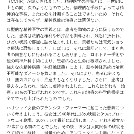
（CCHR）が設立されました。精神医学の理論とは、一世紀以
上もの間、次のようなものでした。物理的な手段によっては精
神的な事柄、または心を計測することはできないため、それら
は存在しておらず、精神保健の治療とは関係ない。
典型的な精神医学の実践とは、患者を動物のように扱うもので
した。患者は法的な権利や所持品を剥奪され、残忍に扱われ、
ひどい状態で部屋に詰め込まれました。患者たちは電気ショッ
ク療法に恐怖しました。しばしば、それは懲罰として、また患
者の同意なしに行われることもありました。ロボトミー手術や
他の精神外科手術により、患者の心と生命は破壊されました。
強力な抗精神病薬（神経弛緩薬）により、脳や神経系統は治療
不可能なダメージを負いました。 それにより、患者は鈍くな
り、無気力になり、注意力もなくなりました。さらに、患者は
暴力をふるわれ、性的に虐待されました。 これらはどれも「治
療」の名の下に行われたのです。これらの治療の科学的根拠は
全てでっち上げられたもの でした。
ハリウッド女優のフランシス・ファーマーに起こった悲劇につ
いて考えましょう。彼女は1940年代に18の映画と3つのブロー
ドウェイ劇場、30のラジオ番組に出演しました。どれも彼女が
27歳になる前のことでした。その後、彼女は人間関係の破綻を
立て続けに経験し、減量のためにアンフェタミン中毒になって