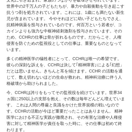
文化に引き込まれ、家族のつながりを破壊させられています。
世界中の2千万人の子どもたちが、暴力や自殺衝動を引き起こす
抗うつ剤を処方されています。これには、1歳にも満たない新生
児が含まれています。 今やそれほどに幼い子どもたちでさえ、
抗精神病薬を投与されているのです。何百万という若者が、コ
カインよりも強力な中枢神経刺激剤を投与されています。その
ため、CCHRの仕事は骨が折れるものです。だからこそ、人権
侵害を防ぐための監視役としての仕事は、重要なものとなって
います。
多くの精神医学の犠牲者にとって、CCHRは唯一の希望です。
彼らの深刻な訴えを、CCHRは決して｢精神障害｣ による｢幻想」
だとは思いません。きちんと耳を傾けます。CCHR の活動を通
じて、数え切れないほどの生命が救われ、精神科治療に伴う人
格破壊から助けられました。
今、CCHRは誇りをもってその監視役を続けています。世界34
ヵ国に250以上の支部を抱え、その数は毎年どんどん増えていま
す。 これは人間の尊厳と良識をかけた世界規模の戦いなので
す。CCHRの活動が今ほど重要だったことはありません。 精神
医学における不正な実践が撤廃され、その有害な治療や人権侵
害に対して精神医学が責任を取った時に、その仕事は初めて終
わります。